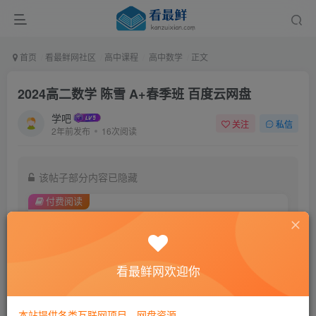
首页
看最鲜网社区
高中课程
高中数学
正文
2024高二数学 陈雪 A+春季班 百度云网盘
学吧
关注
私信
2年前发布
16次阅读
该帖子部分内容已隐藏
付费阅读
9.9
￥
免费
黄金会员
看最鲜网欢迎你
登录购买
本站提供各类互联网项目，网盘资源