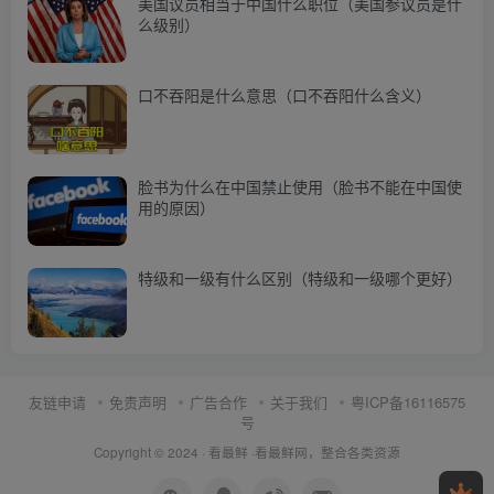
美国议员相当于中国什么职位（美国参议员是什
么级别）
口不吞阳是什么意思（口不吞阳什么含义）
脸书为什么在中国禁止使用（脸书不能在中国使
用的原因）
特级和一级有什么区别（特级和一级哪个更好）
友链申请
免责声明
广告合作
关于我们
粤ICP备16116575
号
Copyright © 2024 ·
看最鲜
·
看最鲜网，整合各类资源