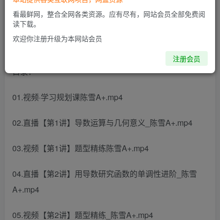
此内容为付费阅读，请付费后查看
看最鲜网，整合全网各类资源。应有尽有，网站会员全部免费阅
读下载。
欢迎你注册升级为本网站会员
2024高二数学 陈雪数学 A+春季班 更新中
注册会员
目录：
01.视频·学习规划课陈雪A+.mp4
02.直播【第1讲】导数运算与几何意义_陈雪A+.mp4
03.视频【第1讲】题型精练陈雪A+.mp4
04.直播【第2讲】用导数研究函数的单调性进阶_陈雪
A+.mp4
05.视频【第2讲】题型精练_陈雪A+.mp4