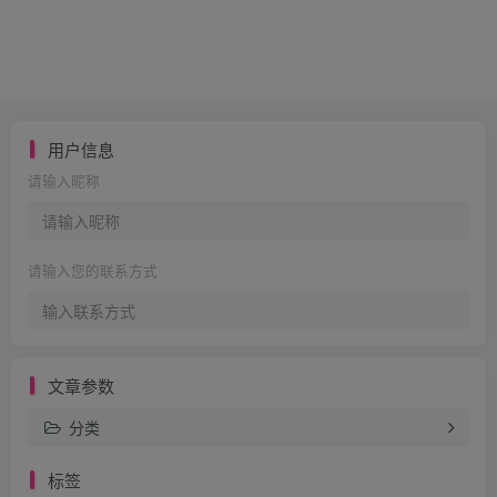
用户信息
请输入昵称
请输入您的联系方式
文章参数
分类
标签