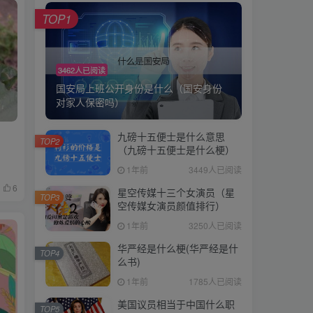
TOP1
3462人已阅读
国安局上班公开身份是什么（国安身份
对家人保密吗）
九磅十五便士是什么意思
TOP2
（九磅十五便士是什么梗）
1年前
3449人已阅读
6
星空传媒十三个女演员（星
TOP3
空传媒女演员颜值排行）
1年前
3250人已阅读
华严经是什么梗(华严经是什
TOP4
么书)
1年前
1785人已阅读
美国议员相当于中国什么职
TOP5