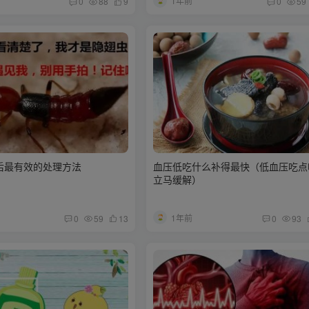
1年前
0
88
9
0
59
后最有效的处理方法
血压低吃什么补得最快（低血压吃点
立马缓解）
1年前
0
59
13
0
93