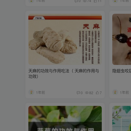
1年前
1年前
0
74
11
天麻的功效与作用吃法（ 天麻的作用与
隐翅虫咬
功效）
1年前
1年前
0
82
7