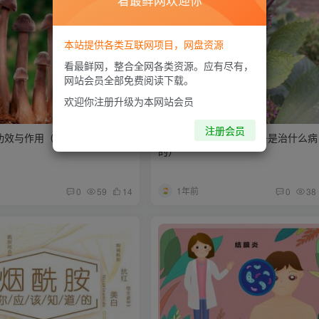
看最鲜网欢迎你
本站提供各类互联网项目，网盘资源
看最鲜网，整合全网各类资源。应有尽有，
网站会员全部免费阅读下载。
欢迎你注册升级为本网站会员
注册会员
功效与作用（吃鸡枞菌有什么
苏子的功效与作用（苏子是治什么病
的）
1年前
0
59
14
0
38