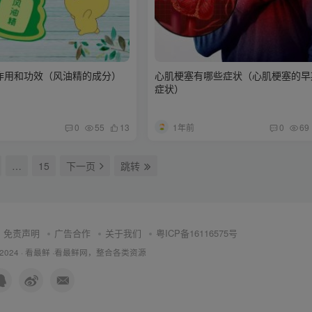
作用和功效（风油精的成分）
心肌梗塞有哪些症状（心肌梗塞的早
症状）
1年前
0
55
13
0
69
…
15
下一页
跳转
免责声明
广告合作
关于我们
粤ICP备16116575号
 2024 ·
看最鲜
·
看最鲜网，整合各类资源