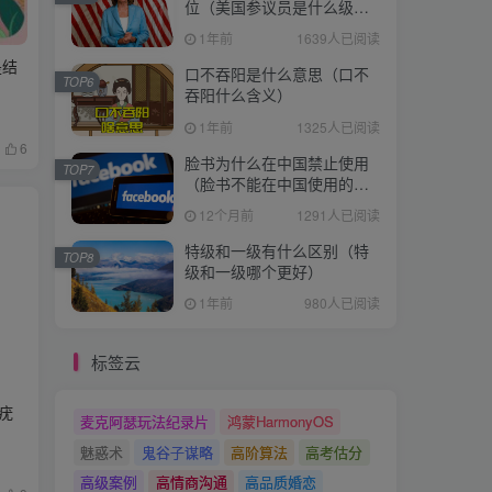
位（美国参议员是什么级
别）
1年前
1639人已阅读
是结
口不吞阳是什么意思（口不
TOP6
吞阳什么含义）
1年前
1325人已阅读
6
脸书为什么在中国禁止使用
TOP7
（脸书不能在中国使用的原
因）
12个月前
1291人已阅读
特级和一级有什么区别（特
TOP8
级和一级哪个更好）
1年前
980人已阅读
标签云
疣
麦克阿瑟玩法纪录片
鸿蒙HarmonyOS
魅惑术
鬼谷子谋略
高阶算法
高考估分
高级案例
高情商沟通
高品质婚恋