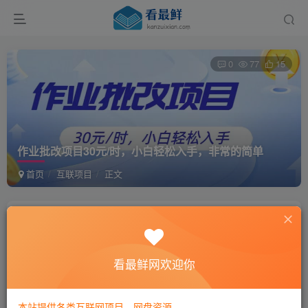
0
77
15
作业批改项目30元/时，小白轻松入手，非常的简单
首页
互联项目
正文
学吧
关注
私信
2年前发布
看最鲜网欢迎你
项目介绍
本站提供各类互联网项目，网盘资源