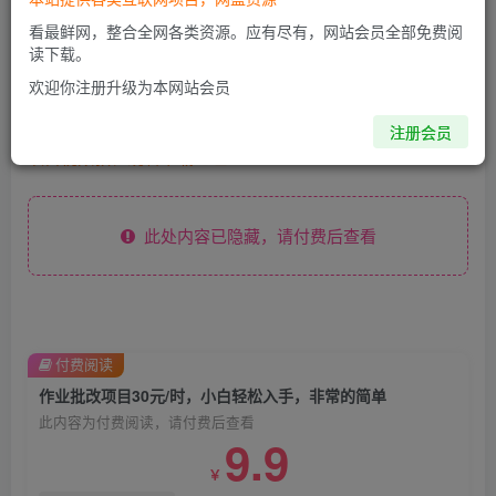
这个项目是通过批改作业来赚取收益，非常的简单，不需要
看最鲜网，整合全网各类资源。应有尽有，网站会员全部免费阅
你有多高的学历，只要认识字就可以，非常适合在家的宝
读下载。
妈，和想要兼职的大学生，批改的作业都会给你答案，你只
欢迎你注册升级为本网站会员
需要选择正确错误即可。
注册会员
项目视频教程观看下载地址：
此处内容已隐藏，请付费后查看
付费阅读
作业批改项目30元/时，小白轻松入手，非常的简单
此内容为付费阅读，请付费后查看
9.9
￥