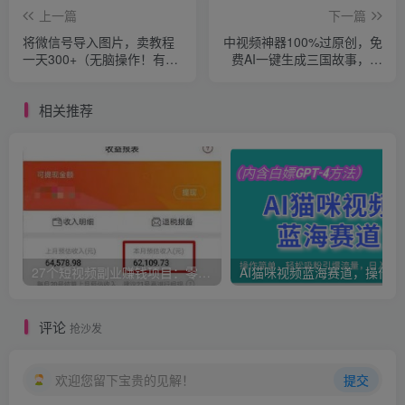
上一篇
下一篇
将微信号导入图片，卖教程
中视频神器100%过原创，免
一天300+（无脑操作！有手
费AI一键生成三国故事，日
就会！）
入2000+
相关推荐
27个短视频副业赚钱项目：零基础、零成本、零风险，普通人可复制的暴利变现攻略
AI猫咪
评论
抢沙发
欢迎您留下宝贵的见解！
提交