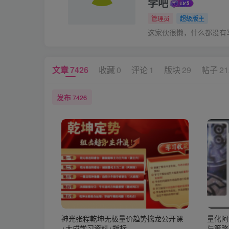
学吧
管理员
超级版主
这家伙很懒，什么都没有写.
文章
7426
收藏
0
评论
1
版块
29
帖子
21
发布
7426
神光张程乾坤无极量价趋势擒龙公开课
量化阿
+大成学习资料+指标
与策略