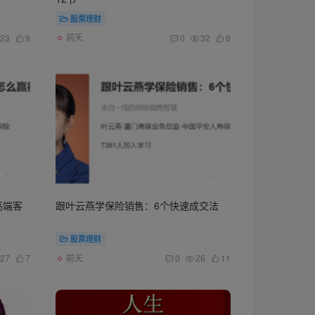
股票理财
前天
23
9
0
32
6
高端客
跟叶云燕学保险销售：6个快速成交法
股票理财
前天
27
7
0
26
11