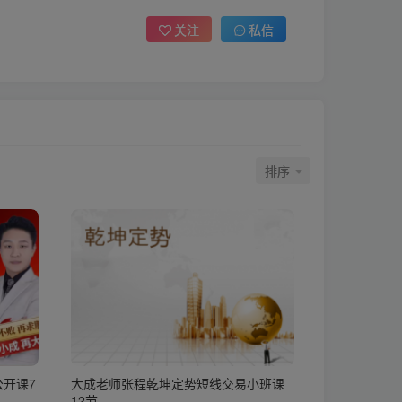
关注
私信
排序
开课7
大成老师张程乾坤定势短线交易小班课
12节