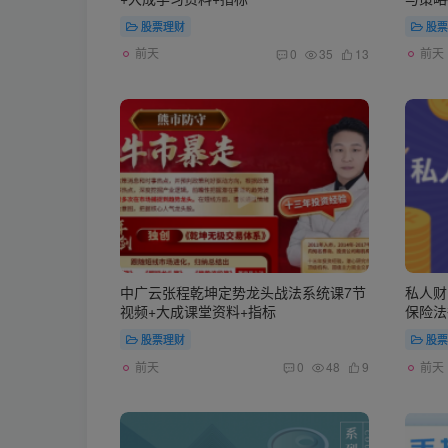
股票理财
股票
前天
前天
0
35
13
中广云张程乾坤定势龙头战法系统课7节
私人财
视频+大成课堂资料+指标
保险法
股票理财
股票
前天
前天
0
48
9