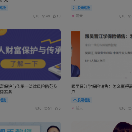
理财
股票理财
前天
0
49
13
0
富保护与传承—法律风险防范及
跟吴晋江学保险销售：怎么赢得
律实务
户
理财
股票理财
前天
0
51
5
0