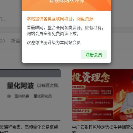
看最鲜网欢迎你
本站提供各类互联网项目，网盘资源
..
看最鲜网，整合全网各类资源。应有尽有，
网站会员全部免费阅读下载。
20
粉丝
5
欢迎你注册升级为本网站会员
注册会员
波课程合集，高频量化交易框架
中广云张程乾坤定势擒牛特训营公
研究
节