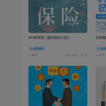
890商学院《我的保险计划》
孙明展
股票理财
股票
前天
前天
0
42
15