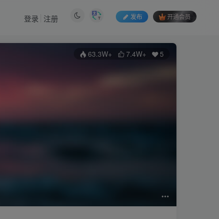
发布
开通会员
登录
注册
63.3W+
7.4W+
5