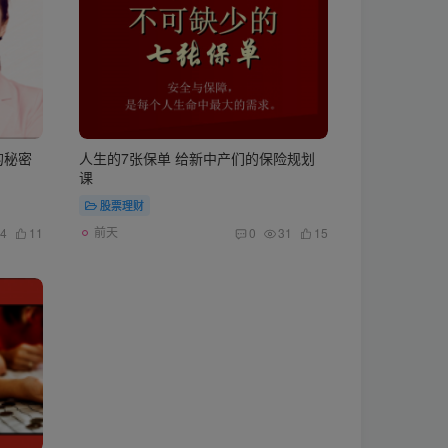
的秘密
人生的7张保单 给新中产们的保险规划
课
股票理财
前天
4
11
0
31
15