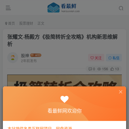
首页
股票理财
正文
张耀文·杨殿方《极简转折全攻略》机构新思维解
析
股神
关注
私信
2年前发布
0
156
13
看最鲜网欢迎你
本站提供各类互联网项目，网盘资源