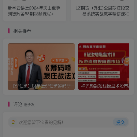
量学云讲堂2024年天山至尊
LZ期货（外汇)全周期波段交
刘智辉第58期视频课程+第
易系统实战教学精讲课程
四段位课
相关推荐
【倪仁勇】财学堂倪仁勇筹码峰跟庄战法系统课+筹码峰指标
神光
评论
抢沙发
欢迎您留下宝贵的见解！
提交