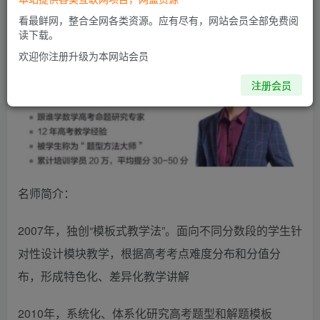
网盘下载地址
看最鲜网，整合全网各类资源。应有尽有，网站会员全部免费阅
读下载。
欢迎你注册升级为本网站会员
注册会员
名师简介：
2007年，独创“模板式教学法”。面向不同分数段的学生针
对性设计模块教学，根据高考考点难度分布和分值分
布，形成特色化、差异化教学讲解
2010年，系统化、体系化研究高考题型和解题模板