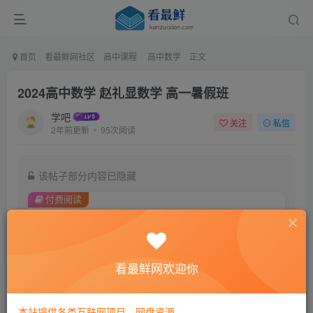
首页
看最鲜网社区
高中课程
高中数学
正文
2024高中数学 赵礼显数学 高一暑假班
学吧
关注
私信
2年前更新
95次阅读
该帖子部分内容已隐藏
付费阅读
9.9
￥
免费
黄金会员
看最鲜网欢迎你
登录购买
本站提供各类互联网项目，网盘资源