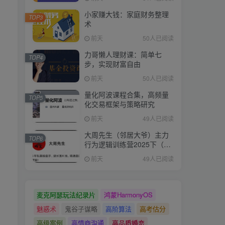
小家赚大钱：家庭财务整理
TOP3
术
前天
50人已阅读
力哥懒人理财课：简单七
TOP4
步，实现财富自由
前天
50人已阅读
量化阿波课程合集，高频量
TOP5
化交易框架与策略研究
前天
49人已阅读
大周先生（邻居大爷）主力
TOP6
行为逻辑训练营2025下（直
播＋系统课）
前天
49人已阅读
麦克阿瑟玩法纪录片
鸿蒙HarmonyOS
魅惑术
鬼谷子谋略
高阶算法
高考估分
高级案例
高情商沟通
高品质婚恋