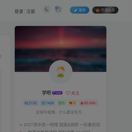
发布
开通会员
登录
注册
0
学吧
关注
2120
7426
1
5
63.4W+
这家伙很懒，什么都没有写...
2027高中高一物理 跳跳&胡婷 一轮暑假班