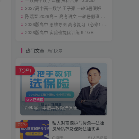
一数高中数学课程 资料合集 12.9GB
2027高中高一数学 王子豪 一轮S暑假班
陈瑞春 2026高三 高考语文 一轮暑假班 更新中
2026版高中 思维导图 高考复习（必修1+2） 化学
2026版高中 实验班提优训练 9.1GB
热门文章
热门文章
TOP1
51人已阅读
孙明展：手把手教你选保险
私人财富保护与传承—法律
TOP2
风险防范及保险法律实务
前天
51人已阅读