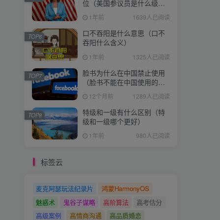
位（美国参议员是什么级
别）
1年前
1639人已阅读
口不吞阳是什么意思（口不
TOP6
吞阳什么含义）
1年前
1325人已阅读
脸书为什么在中国禁止使用
TOP7
（脸书不能在中国使用的原
因）
12个月前
1289人已阅读
特级和一级有什么区别（特
TOP8
级和一级哪个更好）
1年前
980人已阅读
标签云
麦克阿瑟玩法纪录片
鸿蒙HarmonyOS
魅惑术
鬼谷子谋略
高阶算法
高考估分
高级案例
高情商沟通
高品质婚恋