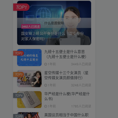
TOP1
3462人已阅读
国安局上班公开身份是什么（国安身份
对家人保密吗）
九磅十五便士是什么意思
TOP2
（九磅十五便士是什么梗）
1年前
3449人已阅读
星空传媒十三个女演员（星
TOP3
空传媒女演员颜值排行）
1年前
3248人已阅读
华严经是什么梗(华严经是什
TOP4
么书)
1年前
1785人已阅读
美国议员相当于中国什么职
TOP5