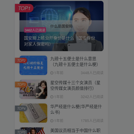
TOP1
3462人已阅读
国安局上班公开身份是什么（国安身份
对家人保密吗）
九磅十五便士是什么意思
TOP2
（九磅十五便士是什么梗）
1年前
3448人已阅读
星空传媒十三个女演员（星
TOP3
空传媒女演员颜值排行）
1年前
3242人已阅读
华严经是什么梗(华严经是什
TOP4
么书)
1年前
1785人已阅读
美国议员相当于中国什么职
TOP5