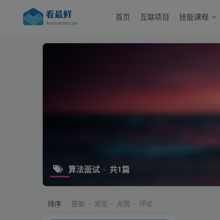
首页
互联项目
技能课程
算法面试
共1篇
排序
更新
浏览
点赞
评论