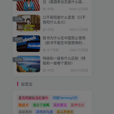
位（美国参议员是什么级
别）
1年前
1639人已阅读
口不吞阳是什么意思（口不
TOP6
吞阳什么含义）
1年前
1325人已阅读
脸书为什么在中国禁止使用
TOP7
（脸书不能在中国使用的原
因）
12个月前
1282人已阅读
特级和一级有什么区别（特
TOP8
级和一级哪个更好）
1年前
980人已阅读
标签云
麦克阿瑟玩法纪录片
鸿蒙HarmonyOS
魅惑术
鬼谷子谋略
高阶算法
高考估分
高级案例
高情商沟通
高品质婚恋