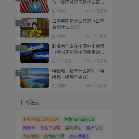
位（美国参议员是什么级
别）
1年前
1638人已阅读
口不吞阳是什么意思（口不
TOP6
吞阳什么含义）
1年前
1325人已阅读
脸书为什么在中国禁止使用
TOP7
（脸书不能在中国使用的原
因）
12个月前
1280人已阅读
特级和一级有什么区别（特
TOP8
级和一级哪个更好）
1年前
980人已阅读
标签云
麦克阿瑟玩法纪录片
鸿蒙HarmonyOS
魅惑术
鬼谷子谋略
高阶算法
高考估分
高级案例
高情商沟通
高品质婚恋