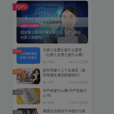
TOP1
3462人已阅读
国安局上班公开身份是什么（国安身份
对家人保密吗）
九磅十五便士是什么意思
TOP2
（九磅十五便士是什么梗）
1年前
3446人已阅读
星空传媒十三个女演员（星
TOP3
空传媒女演员颜值排行）
1年前
3236人已阅读
华严经是什么梗(华严经是什
TOP4
么书)
1年前
1785人已阅读
美国议员相当于中国什么职
TOP5