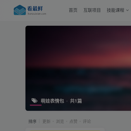
首页
互联项目
技能课程
萌娃表情包
共1篇
排序
更新
浏览
点赞
评论