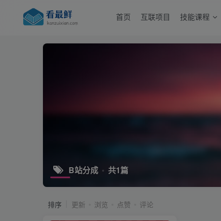
首页
互联项目
技能课程
B站分成
共1篇
排序
更新
浏览
点赞
评论