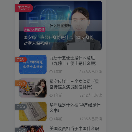
TOP1
3462人已阅读
国安局上班公开身份是什么（国安身份
对家人保密吗）
九磅十五便士是什么意思
TOP2
（九磅十五便士是什么梗）
1年前
3448人已阅读
星空传媒十三个女演员（星
TOP3
空传媒女演员颜值排行）
1年前
3242人已阅读
华严经是什么梗(华严经是什
TOP4
么书)
1年前
1785人已阅读
美国议员相当于中国什么职
TOP5