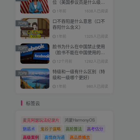
位（美国参议员是什么级
别）
1年前
1638人已阅读
口不吞阳是什么意思（口不
TOP6
吞阳什么含义）
1年前
1325人已阅读
脸书为什么在中国禁止使用
TOP7
（脸书不能在中国使用的原
因）
12个月前
1282人已阅读
特级和一级有什么区别（特
TOP8
级和一级哪个更好）
1年前
980人已阅读
标签云
麦克阿瑟玩法纪录片
鸿蒙HarmonyOS
魅惑术
鬼谷子谋略
高阶算法
高考估分
高级案例
高情商沟通
高品质婚恋