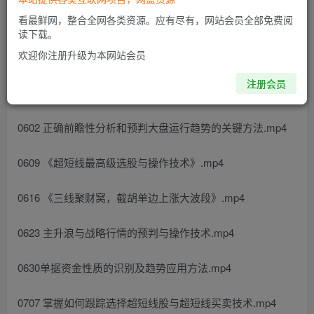
看最鲜网，整合全网各类资源。应有尽有，网站会员全部免费阅
读下载。
德财院靳良雄万马奔腾初阶顶级价值轮动投资体系小班课资
欢迎你注册升级为本网站会员
源简介：
注册会员
课程目录：
0602 正确前瞻性分析和预判大盘运行趋势的关键方法.mp4
0609 《超短线最高级选股与操作技术》.mp4
0616 《三线聚财窝，截胡单边上涨大波段》.mp4
0623 主升浪与战略行情的预判与操作技术.mp4
0630单据资金性质的识别及趋势应用方法.mp4
0707 掌握如何跟踪选择超短线股与超短线买卖技术.mp4