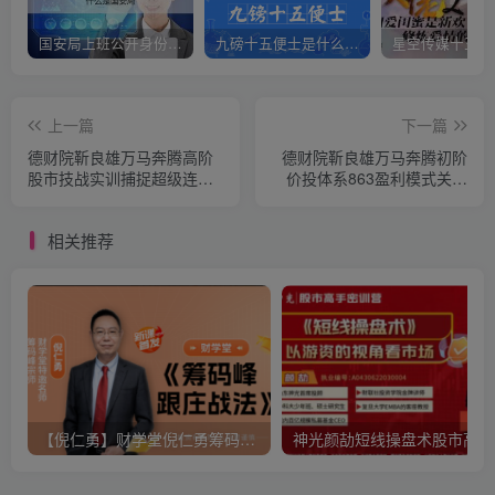
国安局上班公开身份是什么（国安身份对家人保密吗）
九磅十五便士是什么意思（九磅十五便士是什么梗）
上一篇
下一篇
德财院靳良雄万马奔腾高阶
德财院靳良雄万马奔腾初阶
股市技战实训捕捉超级连板
价投体系863盈利模式关键
黑马小班课
技术精解系统课
相关推荐
【倪仁勇】财学堂倪仁勇筹码峰跟庄战法系统课+筹码峰指标
神光