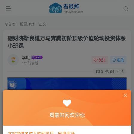
首页
股票理财
正文
德财院靳良雄万马奔腾初阶顶级价值轮动投资体系
小班课
学吧
关注
私信
1年前更新
0
94
6
看最鲜网欢迎你
本站提供各类互联网项目，网盘资源