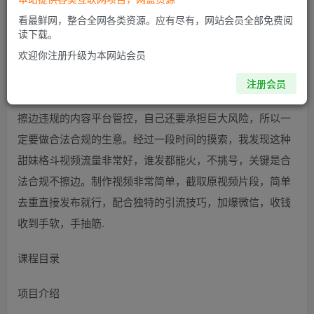
看最鲜网，整合全网各类资源。应有尽有，网站会员全部免费阅
读下载。
欢迎你注册升级为本网站会员
项目介绍
注册会员
大家都知道色粉的钱最好赚，但是如何合法的赚才是重点，
擦边违规的内容平台管控，自己还要承担巨大风险，所以一
定要做合法合规的生意。经过一段时间的摸索，我发现这种
甜妹格斗视频流量非常好，谁发都能火，不挑号，关键是合
法合规不擦边。制作视频非常简单，截取原视频片段，简单
去重直接发布就行，配合独特的引流技巧，加爆微信，收钱
收到手软，手抽筋.
课程目录
项目介绍