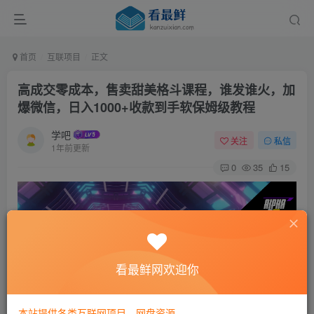
首页
互联项目
正文
高成交零成本，售卖甜美格斗课程，谁发谁火，加
爆微信，日入1000+收款到手软保姆级教程
学吧
关注
私信
1年前更新
0
35
15
看最鲜网欢迎你
本站提供各类互联网项目，网盘资源