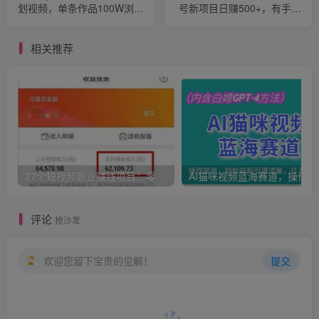
划视频，单条作品100W浏
号新项目日赚500+，有手就
览，单日变现1000+
能上车
相关推荐
27个短视频副业赚钱项目：零基础、零成本、零风险，普通人可复制的暴利变现攻略
AI猫咪
评论
抢沙发
欢迎您留下宝贵的见解！
提交