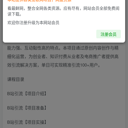
看最鲜网，整合全网各类资源。应有尽有，网站会员全部免费阅
读下载。
项目简介
欢迎你注册升级为本网站会员
B站(哔哩哔哩)作为国内领先的年轻化视频社区，聚集了1.5
注册会员
亿高活跃度用户，尤其以90后、00后大学生为主，具有消费
能力强、互动黏性高的特点。本项目通过原创内容创作与精
细化运营，为创业者、知识付费从业者及电商推广者提供高
效引流解决方案，单日可实现精准引流100+用户。
课程目录
B站引流【项目介绍】
B站引流【项目准备】
B站引流【项目实操】