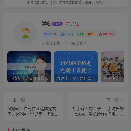
不管你面对的是什么，为你所爱的而奋斗都会是值得的
学吧
关注
2120
7426
1
5
63.4W+
这家伙很懒，什么都没有写...
国安局上班公开身份是什么（国安身份对家人保密吗）
九磅十五便士是什么意思（九磅十五便士是什么梗）
上一篇
下一篇
AI搬砖一件制作超迷你宠物
打字聊天野路子！1小时狂挣
图，5分钟一个成品，多渠道
500+，手机操作0门槛，宝
引流涨粉变现，简单易上
妈学生都能做！
手，保姆级教程
相关推荐