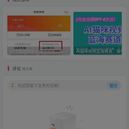
27个短视频副业赚钱项目：零基础、零成本、零风险，普通人可复制的暴利变现攻略
AI猫咪
评论
抢沙发
欢迎您留下宝贵的见解！
提交