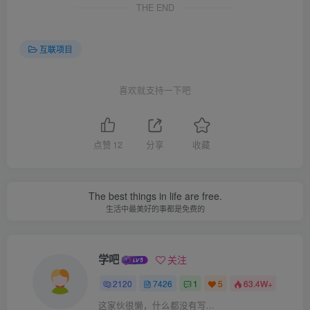
THE END
互联项目
喜欢就支持一下吧
点赞
12
分享
收藏
The best things in life are free.
生活中最美好的事都是免费的
学吧
关注
2120
7426
1
5
63.4W+
这家伙很懒，什么都没有写...