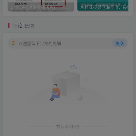
27个短视频副业赚钱项目：零基础、零成本、零风险，普通人可复制的暴利变现攻略
AI猫咪
评论
抢沙发
欢迎您留下宝贵的见解！
提交
暂无评论内容