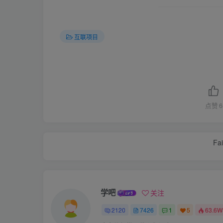
互联项目
点赞
6
Fai
学吧
关注
2120
7426
1
5
63.6W