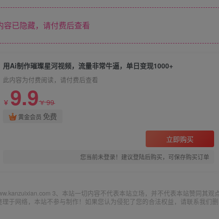
内容已隐藏，请付费后查看
用Ai制作璀璨星河视频，流量非常牛逼，单日变现1000+
此内容为付费阅读，请付费后查看
9.9
99
￥
￥
免费
黄金会员
立即购买
您当前未登录！建议登陆后购买，可保存购买订单
ww.kanzuixian.com 3、本站一切内容不代表本站立场，并不代表本站赞同其观
集整理于网络，本站不参与制作！如果您认为侵犯了您的合法权益，请联系我们删