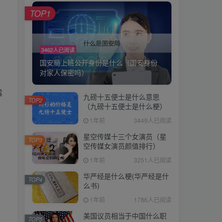
TOP1
3462人已阅读
国安局上班公开身份是什么（国安身份
对家人保密吗）
露
九磅十五便士是什么意思
TOP2
（九磅十五便士是什么梗）
1年前
3449人已阅读
星空传媒十三个女演员（星
TOP3
空传媒女演员颜值排行）
1年前
3251人已阅读
华严经是什么梗(华严经是什
TOP4
么书)
1年前
1786人已阅读
美国议员相当于中国什么职
TOP5