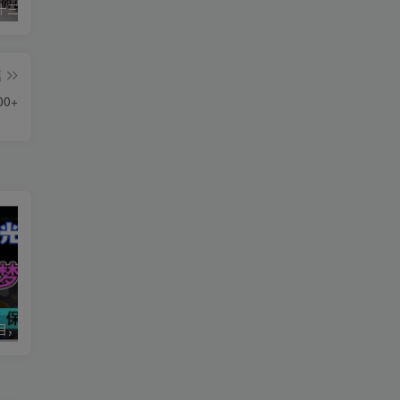
星空传媒十三个女演员（星空传媒女演员颜值排行）
华严经是什么梗(华严经是什么书)
美国议员相当于中国什么职位（美国参议员是什么级别）
篇
0+
2025抖音新项目，即梦AI拉新，独家挂载官方渠道，几分钟一条原创作品，全职干单日收益1000+
抖音画立体小人，懒人不露脸直播玩法，引流猛变现快，日收益破千