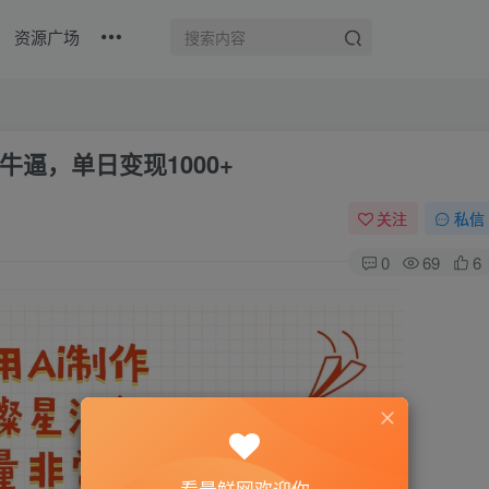
资源广场
逼，单日变现1000+
关注
私信
0
69
6