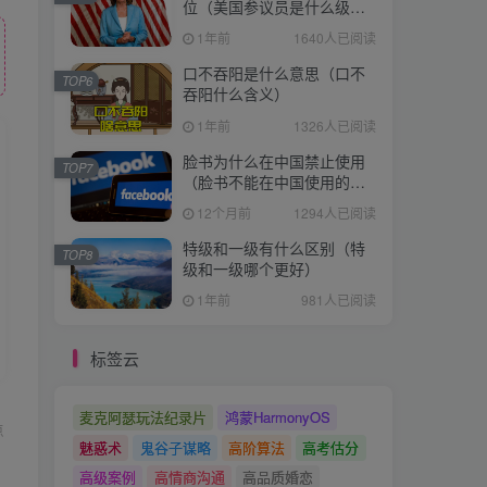
位（美国参议员是什么级
别）
1年前
1640人已阅读
口不吞阳是什么意思（口不
TOP6
吞阳什么含义）
1年前
1326人已阅读
脸书为什么在中国禁止使用
TOP7
（脸书不能在中国使用的原
因）
12个月前
1294人已阅读
特级和一级有什么区别（特
TOP8
级和一级哪个更好）
1年前
981人已阅读
标签云
麦克阿瑟玩法纪录片
鸿蒙HarmonyOS
点
魅惑术
鬼谷子谋略
高阶算法
高考估分
高级案例
高情商沟通
高品质婚恋