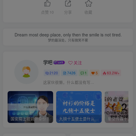
点赞
10
分享
收藏
Dream most deep place, only then the smile is not tired.
梦的最深处，只有微笑不累
学吧
关注
2120
7426
1
5
63.2W+
这家伙很懒，什么都没有写...
国安局上班公开身份是什么（国安身份对家人保密吗）
九磅十五便士是什么意思（九磅十五便士是什么梗）