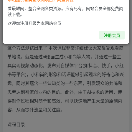
看最鲜网，整合全网各类资源。应有尽有，网站会员全部免费阅
读下载。
欢迎你注册升级为本网站会员
项目介绍
注册会员
历经半年，走了无数弯路，交了无数学费。终于给兄弟们把
这个方法测试出来了 本次课程非常详细建议大家反复观看简
单地说，就是通过ai绘画生成小和尚等人物，并通过一些工
具实现视频动态化，发布到自媒体平台(如抖音、快手，小红
书等平台)，小和尚的形象和话语能够引起观众的好奇心和兴
趣，同时其蕴含一些认知类的一些东西，引发观众的共鸣和
思考达到引流创业粉的目的。此外，由于AI技术的运用，使
得制作过程相对简单和高效，可以快速地产生大量的原创内
容，从而提升流量和关注度。
课程目录