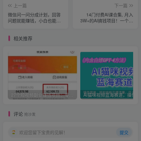
上一篇
下一篇
微信问一问分成计划，回答
14门付费AI课合集, 月入
问题就能赚钱，小白也能轻
3W+的AI搞钱项目！一个人
松日入200+
也能轻松拿捏！
相关推荐
27个短视频副业赚钱项目：零基础、零成本、零风险，普通人可复制的暴利变现攻略
AI猫咪
评论
抢沙发
欢迎您留下宝贵的见解！
提交