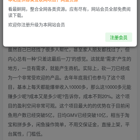
看最鲜网，整合全网各类资源。应有尽有，网站会员全部免费阅
项目介绍
读下载。
欢迎你注册升级为本网站会员
拼多多的“砍一刀”大家肯定都很熟悉吧?是不是经常收到很久
注册会员
没联系的朋友发过来的信息，求你帮忙“砍一刀”?你会发现，
虽然自己已经找了很多人帮忙，甚至家人朋友都找过了，但
内心总有一种“只差这最后一刀”的感觉。这就是“需求”产生的
地方，一旦有需求，就能产生商机。实际上，砍一刀已经成
为一个非常受欢迎的产品。去年年底我们也参与了这个项
目，基本上每天都能爆单收入10000多，那么这10000多元能
赚多少呢?成本又是多少呢?告诉你，成本不到20%。这个项
目的盈利空间非常可观。这个项目最大的的优势在于目前闲
鱼用户数已经突破5亿，日均GMV已经突破10亿，相当于淘
宝和拼多多，闲鱼操作简单，不用交保证金，直接上架，平
台属性，门槛低。