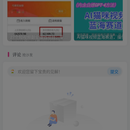
27个短视频副业赚钱项目：零基础、零成本、零风险，普通人可复制的暴利变现攻略
AI猫咪
评论
抢沙发
欢迎您留下宝贵的见解！
提交