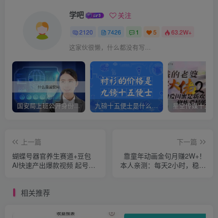
学吧
关注
2120
7426
1
5
63.2W+
这家伙很懒，什么都没有写...
国安局上班公开身份是什么（国安身份对家人保密吗）
九磅十五便士是什么意思（九磅十五便士是什么梗）
上一篇
下一篇
蝴蝶号器官养生赛道+豆包
靠童年动画金句月赚2W+！
AI快速产出爆款视频 起号快
本人亲测：每天2小时，稳定
带货超级猛 每天仅需五分钟
收益无上限
变现路子广 日入五位数
相关推荐