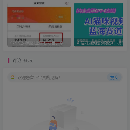
27个短视频副业赚钱项目：零基础、零成本、零风险，普通人可复制的暴利变现攻略
AI猫咪
评论
抢沙发
欢迎您留下宝贵的见解！
提交