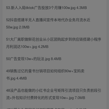
53.新人入局tiktok广告投放3个月赚100w.jpg 4.3MB
52抖音搭建半无人直播间宣传本地代办业务月流水近
50w.jpg 2.0MB
51大厂离职做鲜花创业从小区团购起步到供应链搭建小程序
月利润达100w+.jpg 4.2MB
50广告变现13w+的玩法.jpg 8.4MB
49销售过亿的童书分销项目如何组织80w+宝妈卖
书.jpg 4.4MB
48没产品也能做的小红书企业号矩阵引流项目只负责前段引
流+外包知识付费转化的形式变现10w+.jpg 7.0MB