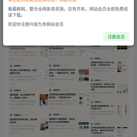
高了，所以这个小册是非常好的方式，成本低实操性强，可
看最鲜网，整合全网各类资源。应有尽有，网站会员全部免费阅
读下载。
以快速验证，同样对于生财有术团队来说也是轻交付。
欢迎你注册升级为本网站会员
注册会员