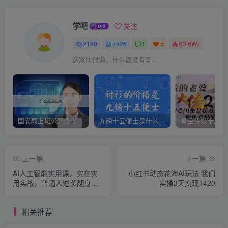
学吧
关注
2120
7426
1
5
63.6W+
这家伙很懒，什么都没有写...
国安局上班公开身份是什么（国安身份对家人保密吗）
九磅十五便士是什么意思（九磅十五便士是什么梗）
上一篇
下一篇
AI人工智能实用课，实在实
小红书动态花海AI玩法 我们
用实战，普通人逆袭翻身的
实操3天变现1420
巨大机会
相关推荐