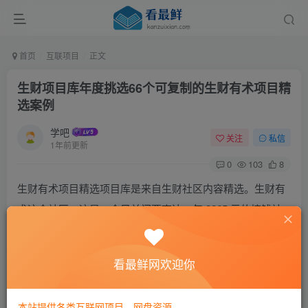
首页
互联项目
正文
生财项目库年度挑选66个可复制的生财有术项目精
选案例
学吧
关注
私信
1年前更新
0
103
8
生财有术项目精选项目库是来自生财社区内容精选。生财有
术这个社区，这是一个目前门票高达一年 3865 元的搞钱社
区，目前拥有两万多名付费会员，已经运营了超过5年，它的
口号是：谈钱不伤感情!
看最鲜网欢迎你
66个项目的内容就是来自生财有术积累的精华分享，很多项
目不乏上百万的变现成绩，3865 元的门槛对于普通人来说太
本站提供各类互联网项目，网盘资源