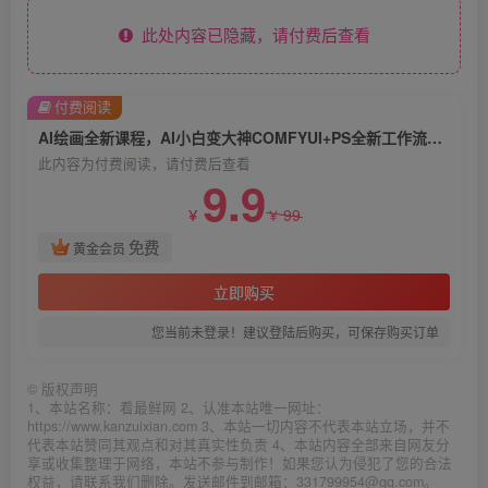
此处内容已隐藏，请付费后查看
付费阅读
AI绘画全新课程，AI小白变大神COMFYUI+PS全新工作流课程，学会能创作无限可能
此内容为付费阅读，请付费后查看
9.9
99
￥
￥
免费
黄金会员
立即购买
您当前未登录！建议登陆后购买，可保存购买订单
©
版权声明
1、本站名称：看最鲜网 2、认准本站唯一网址：
https://www.kanzuixian.com 3、本站一切内容不代表本站立场，并不
代表本站赞同其观点和对其真实性负责 4、本站内容全部来自网友分
享或收集整理于网络，本站不参与制作！如果您认为侵犯了您的合法
权益，请联系我们删除。发送邮件到邮箱：331799954@qq.com。