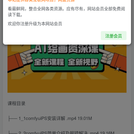
修复、骨骼文生图、摄影工作流以及多人换脸等多个方面。
看最鲜网，整合全网各类资源。应有尽有，网站会员全部免费阅
读下载。
欢迎你注册升级为本网站会员
注册会员
课程目录
├── 1_1comfyuiPS安装详解 .mp4 19.01M
├── 2_2comfyuiPS简单介绍及报错解决 .mp4 19.16M