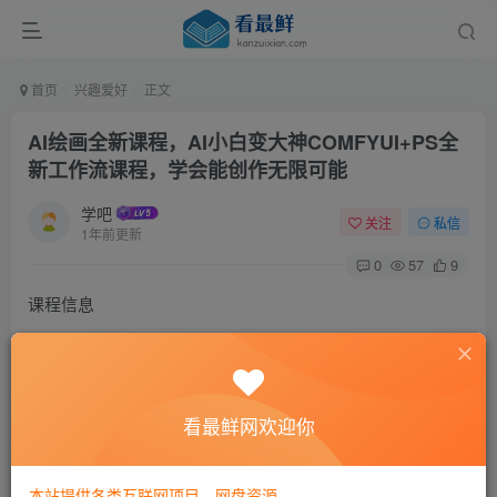
首页
兴趣爱好
正文
AI绘画全新课程，AI小白变大神COMFYUI+PS全
新工作流课程，学会能创作无限可能
学吧
关注
私信
1年前更新
0
57
9
课程信息
《AI绘画全新课程：AI小白变大神COMFYUI+PS全新工作流
课程》是一套专为AI绘画初学者设计的课程，帮助学员快速
看最鲜网欢迎你
掌握从文生图、图生图到高清放大和骨骼制作等最新AI技术
应用。课程内容涵盖安装详解、报错解决、图文创作、线稿
控制、局部重绘、背景更换、高清修复、透明处理、老照片
本站提供各类互联网项目，网盘资源