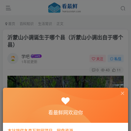
首页
百科知识
生活常识
正文
沂蒙山小调诞生于哪个县（沂蒙山小调出自于哪个
县）
学吧
关注
私信
1年前更新
0
43
11
看最鲜网欢迎你
本站提供各类互联网项目，网盘资源