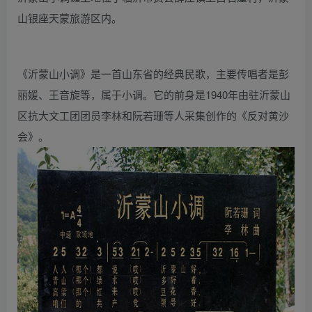
山银座天蒙旅游区内。
《沂蒙山小调》是一首山东省的经典民歌，主要传唱者是彭
丽媛、王音旋等，属于小调。它的前身是1940年由驻沂蒙山
区抗大文工团团员李林和阮若珊等人采集创作的《反对黄沙
会》。