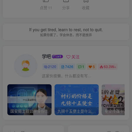
点赞
11
分享
收藏
If you get tired, learn to rest, not to quit.
如果你累了，学会休息，而不是放弃
学吧
关注
2120
7426
1
5
63.3W+
这家伙很懒，什么都没有写...
国安局上班公开身份是什么（国安身份对家人保密吗）
九磅十五便士是什么意思（九磅十五便士是什么梗）