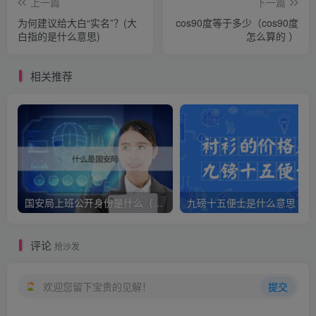
上一篇
下一篇
为何建议给大白“实名”？(大
cos90度等于多少（cos90度
白指的是什么意思)
怎么算的 ）
相关推荐
国安局上班公开身份是什么（国安身份对家人保密吗）
九
评论
抢沙发
欢迎您留下宝贵的见解！
提交