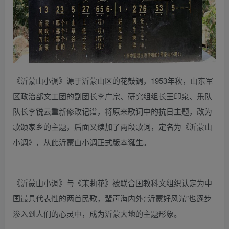
《沂蒙山小调》源于沂蒙山区的花鼓调，1953年秋，山东军
区政治部文工团的副团长李广宗、研究组组长王印泉、乐队
队长李锐云重新修改记谱，将原来歌词中的抗日主题，改为
歌颂家乡的主题，后面又续加了两段歌词，定名为《沂蒙山
小调》，从此沂蒙山小调正式版本诞生。
《沂蒙山小调》与《茉莉花》被联合国教科文组织认定为中
国最具代表性的两首民歌，蜚声海内外;“沂蒙好风光”也逐步
渗入到人们的心灵中，成为沂蒙大地的主题形象。