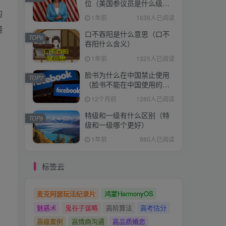
位（美国参议员是什么级
的
别）
1年前
1638人已阅读
懂
口不吞阳是什么意思（口不
TOP6
吞阳什么含义）
1年前
1325人已阅读
脸书为什么在中国禁止使用
TOP7
（脸书不能在中国使用的原
因）
12个月前
1280人已阅读
特级和一级有什么区别（特
TOP8
级和一级哪个更好）
1年前
980人已阅读
标签云
麦克阿瑟玩法纪录片
鸿蒙HarmonyOS
魅惑术
鬼谷子谋略
高阶算法
高考估分
高级案例
高情商沟通
高品质婚恋