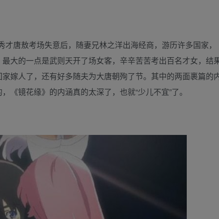
描写秀才唐敖考场失意后，随妻兄林之洋出海经商，游历许多国家，
，最大的一点是武则天开了场女客，辛辛苦苦考出百名才女，结
回家嫁人了，还有好多随夫为大唐朝殉了节。其中的两面裹篇的
，《镜花缘》的内涵真的太深了，也就“少儿不宜”了。