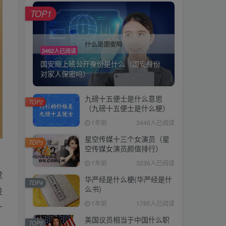
TOP1
3462人已阅读
国安局上班公开身份是什么（国安身份
对家人保密吗）
九磅十五便士是什么意思
TOP2
（九磅十五便士是什么梗）
1年前
3446人已阅读
星空传媒十三个女演员（星
TOP3
空传媒女演员颜值排行）
1年前
3236人已阅读
觉
华严经是什么梗(华严经是什
TOP4
么书)
没
1年前
1785人已阅读
什
美国议员相当于中国什么职
TOP5