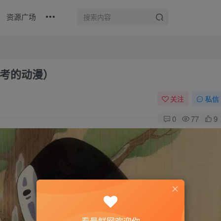
资源广场
考的动漫）
关注
私信
0
77
9