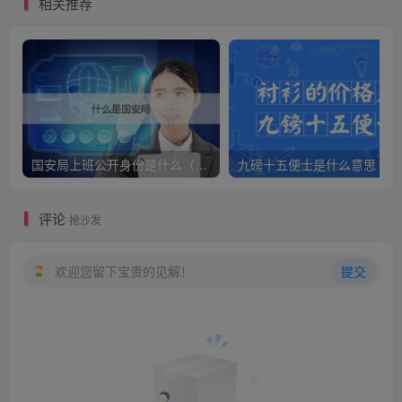
相关推荐
国安局上班公开身份是什么（国安身份对家人保密吗）
九
评论
抢沙发
欢迎您留下宝贵的见解！
提交