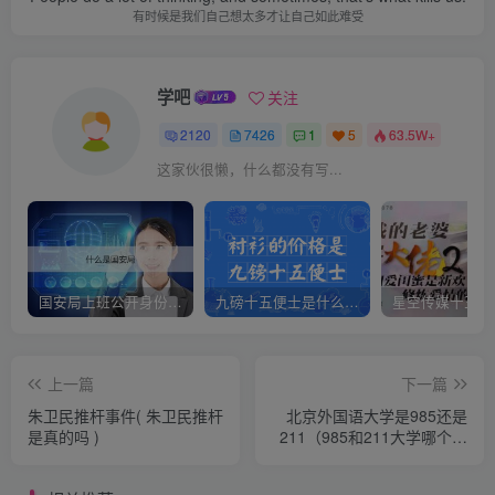
有时候是我们自己想太多才让自己如此难受
学吧
关注
2120
7426
1
5
63.5W+
这家伙很懒，什么都没有写...
国安局上班公开身份是什么（国安身份对家人保密吗）
九磅十五便士是什么意思（九磅十五便士是什么梗）
上一篇
下一篇
朱卫民推杆事件( 朱卫民推杆
北京外国语大学是985还是
是真的吗 )
211（985和211大学哪个更
好）