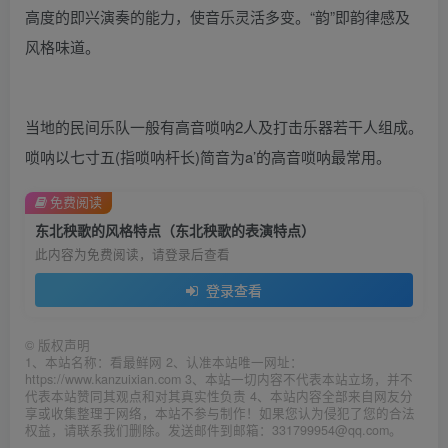
高度的即兴演奏的能力，使音乐灵活多变。“韵”即韵律感及
风格味道。
当地的民间乐队一般有高音唢呐2人及打击乐器若干人组成。
唢呐以七寸五(指唢呐杆长)简音为a’的高音唢呐最常用。
免费阅读
东北秧歌的风格特点（东北秧歌的表演特点）
此内容为免费阅读，请登录后查看
登录查看
©
版权声明
1、本站名称：看最鲜网 2、认准本站唯一网址：
https://www.kanzuixian.com 3、本站一切内容不代表本站立场，并不
代表本站赞同其观点和对其真实性负责 4、本站内容全部来自网友分
享或收集整理于网络，本站不参与制作！如果您认为侵犯了您的合法
权益，请联系我们删除。发送邮件到邮箱：331799954@qq.com。