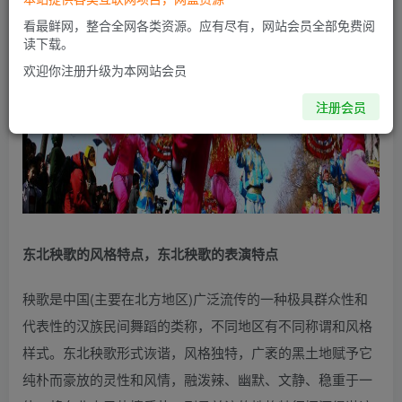
看最鲜网，整合全网各类资源。应有尽有，网站会员全部免费阅
读下载。
欢迎你注册升级为本网站会员
注册会员
东北秧歌的风格特点，东北秧歌的表演特点
秧歌是中国(主要在北方地区)广泛流传的一种极具群众性和
代表性的汉族民间舞蹈的类称，不同地区有不同称谓和风格
样式。东北秧歌形式诙谐，风格独特，广袤的黑土地赋予它
纯朴而豪放的灵性和风情，融泼辣、幽默、文静、稳重于一