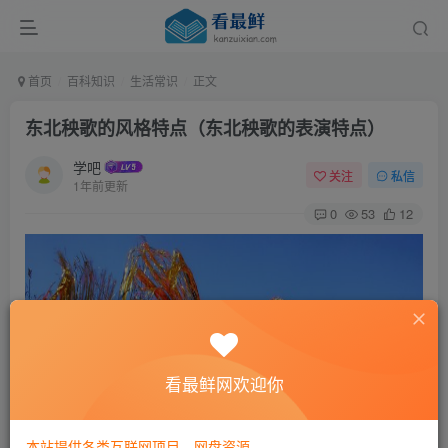
首页
百科知识
生活常识
正文
东北秧歌的风格特点（东北秧歌的表演特点）
学吧
关注
私信
1年前更新
0
53
12
看最鲜网欢迎你
本站提供各类互联网项目，网盘资源