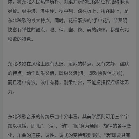
体，将东北人民热情质朴、刚柔并济的性格特征挥洒得淋漓
尽致。稳中浪、浪中梗、梗中翘，踩在板上，扭在腰上，是
东北秧歌的最大特点。同时，花样繁多的“手中花”，节奏明
快富有弹性的鼓点，哏、俏、幽、稳、美的韵律，都是东北
秧歌的特色。
东北秧歌在风格上既有火爆、泼辣的特点，又有文静、幽默
的特点。动作既哏又俏，既稳又浪(浪，即欢快俊俏之意)，
而且稳中有浪，浪中有稳，刚柔结合，不能扭扭捏捏缠绵无
力。
东北秧歌音乐的传统乐曲十分丰富。其美学原则可用三个字
加以概括，即‘顺”、“活”、“韵”。“顺”意为通顺。旋律的各种变
化，乐曲的连接，调性、调式的变换都要“顺”。“活”即要具有