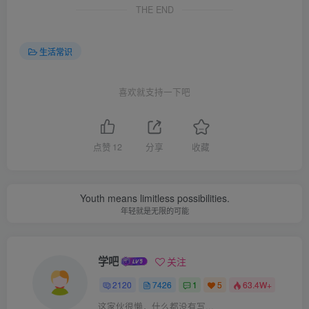
THE END
生活常识
喜欢就支持一下吧
点赞
12
分享
收藏
Youth means limitless possibilities.
年轻就是无限的可能
学吧
关注
2120
7426
1
5
63.4W+
这家伙很懒，什么都没有写...