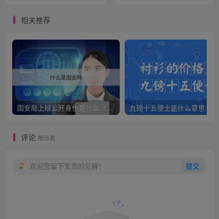
相关推荐
国安局上班公开身份是什么（国安身份对家人保密吗）
九
评论
抢沙发
欢迎您留下宝贵的见解！
提交