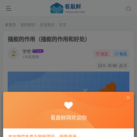
首页
百科知识
生活常识
正文
插叙的作用（插叙的作用和好处）
学吧
关注
私信
1年前更新
0
86
9
看最鲜网欢迎你
本站提供各类互联网项目，网盘资源