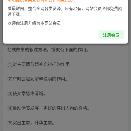
看最鲜网，整合全网各类资源。应有尽有，网站会员全部免费阅
读下载。
插叙的作用，插叙的作用和好处
欢迎你注册升级为本网站会员
插叙是在叙述中心事件的过程中，为了帮助展开情节或刻画
注册会员
人物，暂时中断叙述的线索，插入一段与主要情节相关的回
忆或故事的叙述方法。插叙有下面的作用。
(1)对主要情节起补充衬托的作用。
(2)有时会起到解释说明的作用。
(3)使文章脉络清晰。
(4)推动情节发展，更好的突出人物的性格。
(5)突出主题，升华主题。