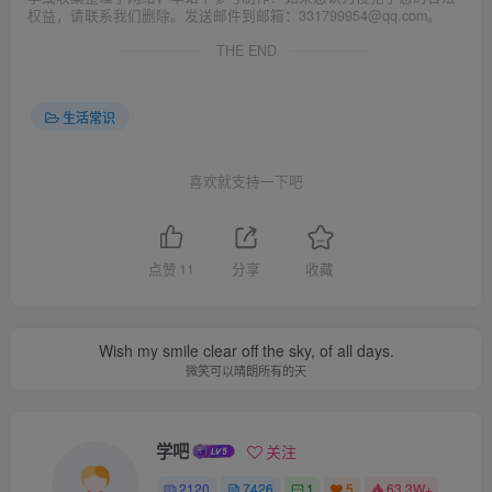
权益，请联系我们删除。发送邮件到邮箱：331799954@qq.com。
THE END
生活常识
喜欢就支持一下吧
点赞
11
分享
收藏
Wish my smile clear off the sky, of all days.
微笑可以晴朗所有的天
学吧
关注
2120
7426
1
5
63.3W+