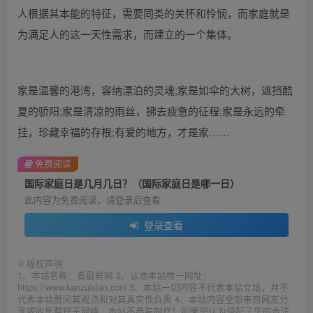
人根据其本能的特征，需要同类的关怀和怜悯，而家庭就是
为满足人的这一天性需求，而建立的一个集体。
家是温馨的港湾，容纳漂泊的灵魂;家是如伞的大树，遮挡酷
夏的骄阳;家是清凉的雨丝，拂去疲惫的征程;家是永远的牵
挂，珍藏幸福的存根;有爱的地方，才是家……
免费阅读
国际家庭日是几月几日？（国际家庭日是哪一日）
此内容为免费阅读，请登录后查看
登录查看
©
版权声明
1、本站名称：看最鲜网 2、认准本站唯一网址：
https://www.kanzuixian.com 3、本站一切内容不代表本站立场，并不
代表本站赞同其观点和对其真实性负责 4、本站内容全部来自网友分
享或收集整理于网络，本站不参与制作！如果您认为侵犯了您的合法