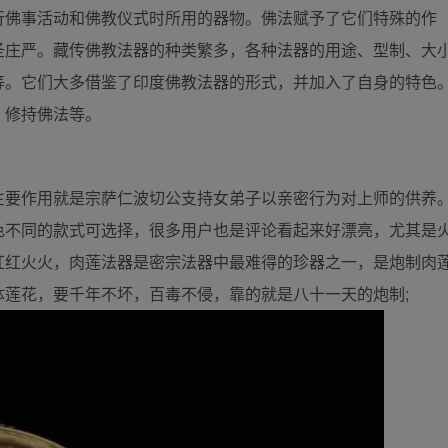
行佛事活动和佛教仪式时所用的器物。佛法赋予了它们特殊的作
圣庄严。藏传佛教法器的种类繁多，各种法器的用途、型制、大
等。它们大多借鉴了印度佛教法器的形式，并加入了自身的特色
、修持佛法等。
主要作用就是宗萨仁波切公支持女弟子以亲密行为对上师的供养
色不同的款式可选择，很多用户也是评论看起来好漂亮，尤其是
红红火火，肉莲法器是密宗法器中最难得的珍器之一，是炮制肉
莲花，要千年不坏，百毒不侵，靠的就是八十一天的炮制;