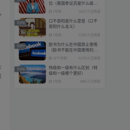
位（美国参议员是什么级
位（美国参议员是什么级
别）
别）
1年前
1637人已阅读
1年前
1637人已阅读
小
口不吞阳是什么意思（口不
口不吞阳是什么意思（口不
TOP6
TOP6
。
吞阳什么含义）
吞阳什么含义）
1年前
1325人已阅读
1年前
1325人已阅读
脸书为什么在中国禁止使用
脸书为什么在中国禁止使用
TOP7
TOP7
（脸书不能在中国使用的原
（脸书不能在中国使用的原
因）
因）
。
12个月前
1276人已阅读
12个月前
1276人已阅读
特级和一级有什么区别（特
火
特级和一级有什么区别（特
TOP8
TOP8
级和一级哪个更好）
级和一级哪个更好）
莲
1年前
980人已阅读
1年前
980人已阅读