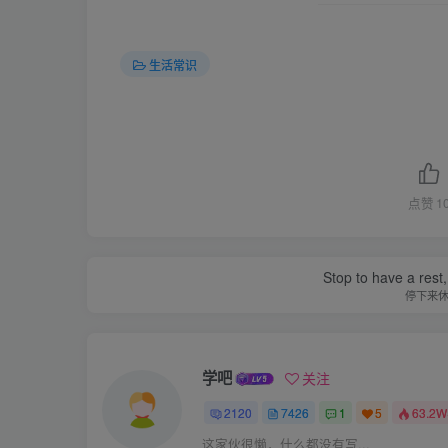
生活常识
点赞
1
Stop to have a rest, 
停下来
学吧
关注
2120
7426
1
5
63.2W
这家伙很懒，什么都没有写...