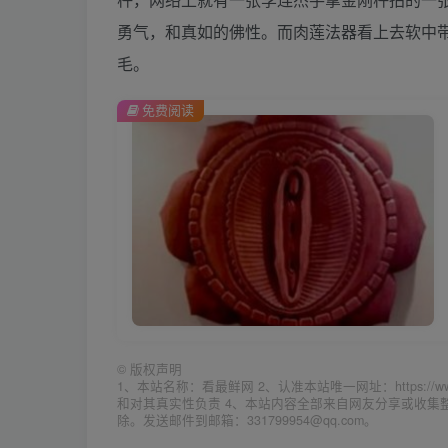
勇气，和真如的佛性。而肉莲法器看上去软中
毛。
免费阅读
©
版权声明
1、本站名称：看最鲜网 2、认准本站唯一网址：https://w
和对其真实性负责 4、本站内容全部来自网友分享或收
除。发送邮件到邮箱：331799954@qq.com。