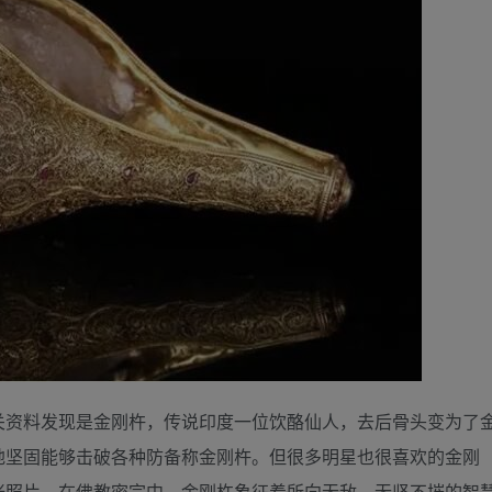
关资料发现是金刚杵，传说印度一位饮酪仙人，去后骨头变为了
地坚固能够击破各种防备称金刚杵。但很多明星也很喜欢的金刚
张照片，在佛教密宗中，金刚杵象征着所向无敌、无坚不摧的智