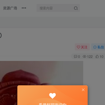
资源广场
）
关注
私信
0
122
10