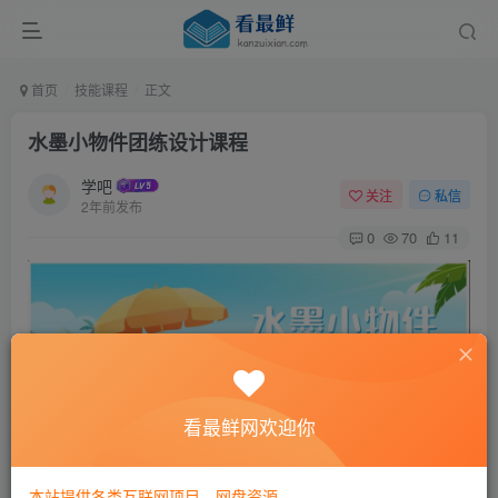
首页
技能课程
正文
水墨小物件团练设计课程
学吧
关注
私信
2年前发布
0
70
11
看最鲜网欢迎你
课程介绍
本站提供各类互联网项目，网盘资源