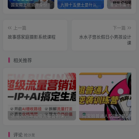
国安局上班公开身份是什么（国安身份对家人保密吗）
九磅十五便士是什么意思（九磅十五便士是什么梗）
上一篇
下一篇
故事感家庭摄影系统课程
水水子悠长假日小男孩设计
课
相关推荐
张琦2025年超级流量营销课，IP+AI搞定生意，开启AI增收路径 直击业绩难题 拆解流量打法 放大个体价值
阿宝姐普通人职场逆袭训练营
评论
抢沙发