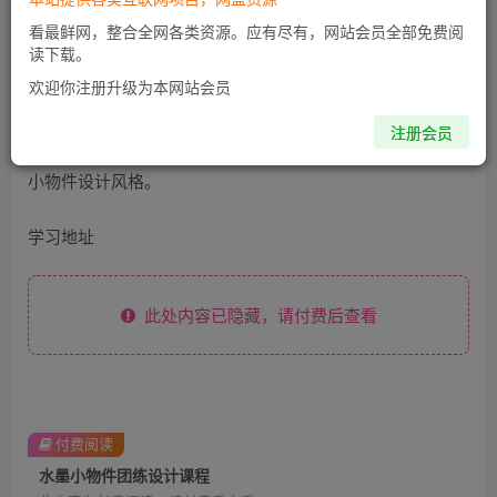
看最鲜网，整合全网各类资源。应有尽有，网站会员全部免费阅
《水墨小物件团练设计课程》致力于教授学员如何运用水墨
读下载。
技法设计小物件。学员将学习水墨绘画基础、小物件设计理
欢迎你注册升级为本网站会员
念和创意实践。课程包括团体练习和个人创作，旨在培养学
注册会员
员的审美观念和设计能力，让他们通过水墨艺术展现独特的
小物件设计风格。
学习地址
此处内容已隐藏，请付费后查看
付费阅读
水墨小物件团练设计课程