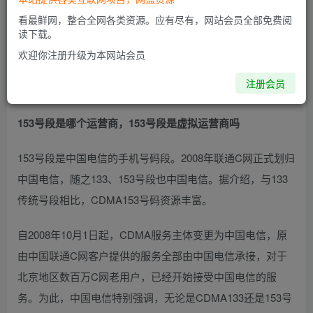
看最鲜网，整合全网各类资源。应有尽有，网站会员全部免费阅
读下载。
欢迎你注册升级为本网站会员
注册会员
153号段是哪个运营商，153号段是虚拟运营商吗
153号段是中国电信的手机号码段。2008年联通C网正式划归
中国电信，随之133、153号段也中国电信。据介绍，与133
传统号段相比，CDMA153号码资源丰富。
自2008年10月1日起，CDMA服务主体变更为中国电信，原
由中国联通C网客户提供的服务全部由中国电信承接，对于
北京地区数百万C网老用户，已经开始接受中国电信的服
务。为此，中国电信特别强调，无论是CDMA133还是153号