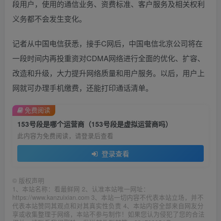
段用户，使用的通信业务、资费标准、客户服务及相关权利
义务都不会发生变化。
记者从中国电信获悉，接手C网后，中国电信北京公司将在
一段时间内再投重资对CDMA网络进行全面的优化、扩容、
改造和升级，大力提升网络质量和用户服务。以后，用户上
网就可办理手机缴费，还能打印通话清单。
免费阅读
153号段是哪个运营商（153号段是虚拟运营商吗）
此内容为免费阅读，请登录后查看
登录查看
©
版权声明
1、本站名称：看最鲜网 2、认准本站唯一网址：
https://www.kanzuixian.com 3、本站一切内容不代表本站立场，并不
代表本站赞同其观点和对其真实性负责 4、本站内容全部来自网友分
享或收集整理于网络，本站不参与制作！如果您认为侵犯了您的合法