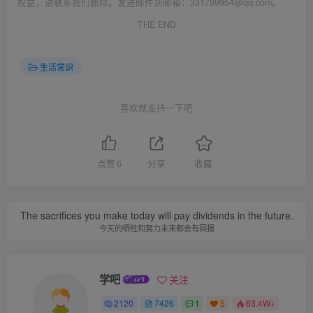
权益，请联系我们删除。发送邮件到邮箱：331799954@qq.com。
THE END
生活常识
喜欢就支持一下吧
点赞
6
分享
收藏
The sacrifices you make today will pay dividends in the future.
今天的牺牲和努力未来都会有回报
学吧
关注
2120
7426
1
5
63.4W+