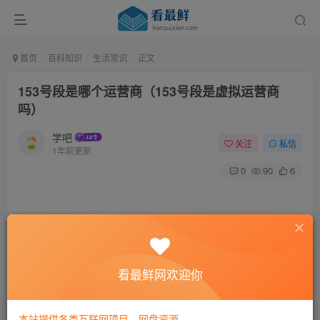
首页
百科知识
生活常识
正文
153号段是哪个运营商（153号段是虚拟运营商
吗）
学吧
关注
私信
1年前更新
0
90
6
看最鲜网欢迎你
本站提供各类互联网项目，网盘资源