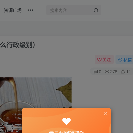
资源广场
么行政级别）
关注
私信
0
278
11