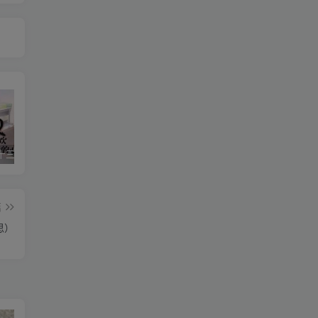
星空传媒十三个女演员（星空传媒女演员颜值排行）
华严经是什么梗(华严经是什么书)
美国议员相当于中国什么职位（美国参议员是什么级别）
篇
思）