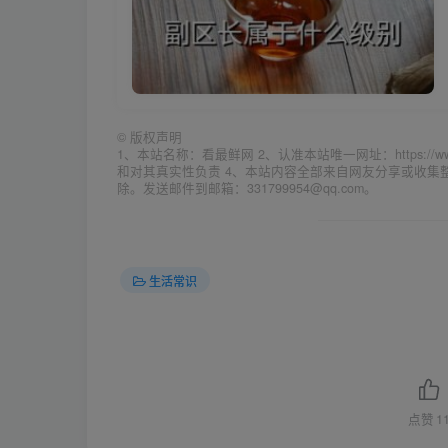
©
版权声明
1、本站名称：看最鲜网 2、认准本站唯一网址：https://w
和对其真实性负责 4、本站内容全部来自网友分享或收
除。发送邮件到邮箱：331799954@qq.com。
生活常识
点赞
1