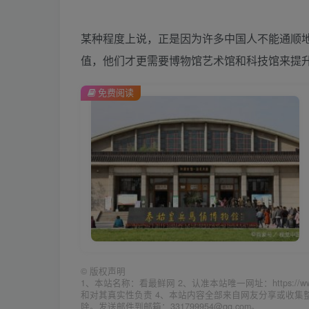
某种程度上说，正是因为许多中国人不能通顺
值，他们才更需要博物馆艺术馆和科技馆来提
免费阅读
©
版权声明
1、本站名称：看最鲜网 2、认准本站唯一网址：https://w
和对其真实性负责 4、本站内容全部来自网友分享或收
除。发送邮件到邮箱：331799954@qq.com。