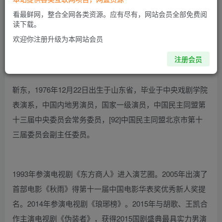
看最鲜网，整合全网各类资源。应有尽有，网站会员全部免费阅
读下载。
欢迎你注册升级为本网站会员
注册会员
靳东个人资料 简介，演员靳东是哪里人
靳东，1976年12月22日出生于山东省，毕业于中央戏剧学院
表演系，中国内地男演员，国家一级演员，中国民主同盟第
十三届中央委员会常务委员，[92]中国民主同盟北京市第十
三届委员会副主任委员。
1993年参演电视剧《东方商人》进入演艺圈。2005年出演了
首部电影《秋雨》得第十一届中国电影华表奖优秀新人奖提
名。2014年参演电视剧《琅琊榜》。2015年与胡歌、王凯合
作主演电视剧《伪装者》，获得2015国剧盛典最具实力男演