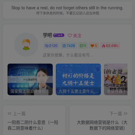
Stop to have a rest, do not forget others still in the running.
停下来休息的时候，不要忘记别人还在奔跑
学吧
关注
2120
7426
1
5
63.4W+
这家伙很懒，什么都没有写...
国安局上班公开身份是什么（国安身份对家人保密吗）
九磅十五便士是什么意思（九磅十五便士是什么梗）
上一篇
下一篇
一阳吞二阴什么意思（一阳
大数据网络营销是什么（大
吞二阴意味着什么）
数据下的网络营销）