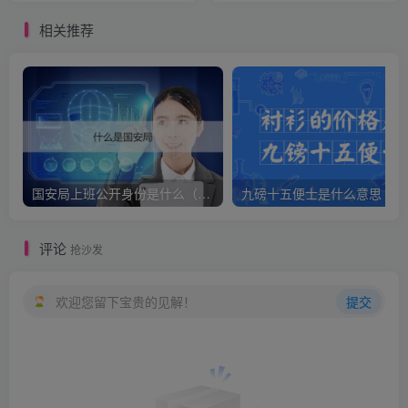
相关推荐
国安局上班公开身份是什么（国安身份对家人保密吗）
九
评论
抢沙发
欢迎您留下宝贵的见解！
提交