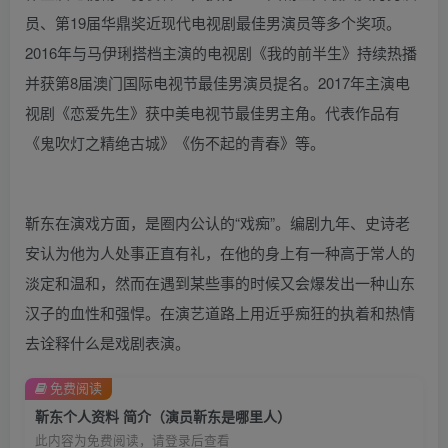
员、第19届华鼎奖近现代电视剧最佳男演员等多个奖项。
2016年与马伊琍搭档主演的电视剧《我的前半生》持续热播
并获第8届澳门国际电视节最佳男演员提名。2017年主演电
视剧《恋爱先生》获中美电视节最佳男主角。代表作品有
《鬼吹灯之精绝古城》《伤不起的青春》等。
靳东在演戏方面，是圈内公认的“戏痴”。编剧九年、史诗老
安认为他为人处事正直有礼，在他的身上有一种高于常人的
淡定和温和，然而在遇到某些事的时候又会爆发出一种山东
汉子的血性和强悍。在演艺道路上用近乎痴狂的执着和热情
去诠释什么是戏剧表演。
免费阅读
靳东个人资料 简介（演员靳东是哪里人）
此内容为免费阅读，请登录后查看