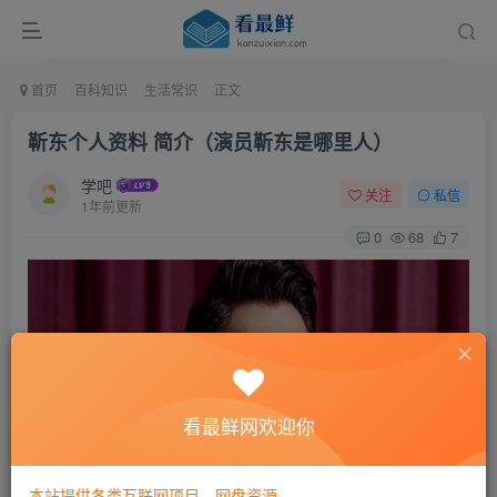
首页
百科知识
生活常识
正文
靳东个人资料 简介（演员靳东是哪里人）
学吧
关注
私信
1年前更新
0
68
7
看最鲜网欢迎你
本站提供各类互联网项目，网盘资源