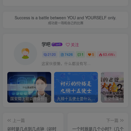
Success is a battle between YOU and YOURSELF only.
成功是一场和自己的比赛
学吧
关注
2120
7426
1
5
63.4W+
这家伙很懒，什么都没有写...
国安局上班公开身份是什么（国安身份对家人保密吗）
九磅十五便士是什么意思（九磅十五便士是什么梗）
上一篇
下一篇
卯时是几点到几点钟（卯时
一个时辰是几个小时?（几个