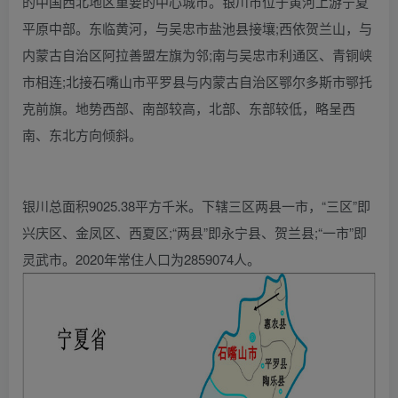
的中国西北地区重要的中心城市。银川市位于黄河上游宁夏
平原中部。东临黄河，与吴忠市盐池县接壤;西依贺兰山，与
内蒙古自治区阿拉善盟左旗为邻;南与吴忠市利通区、青铜峡
市相连;北接石嘴山市平罗县与内蒙古自治区鄂尔多斯市鄂托
克前旗。地势西部、南部较高，北部、东部较低，略呈西
南、东北方向倾斜。
银川总面积9025.38平方千米。下辖三区两县一市，“三区”即
兴庆区、金凤区、西夏区;“两县”即永宁县、贺兰县;“一市”即
灵武市。2020年常住人口为2859074人。