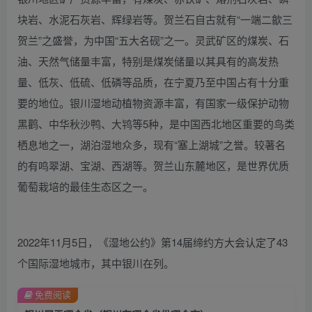
块岩、水泥石灰岩、辉绿岩等。贺兰石自古就有“一端二歙三
贺兰”之盛誉，为中国“五大名砚”之一。灵武矿区的煤炭、石
油、天然气储量丰富，特别是煤炭储量以其具有的高发热
量、低灰、低硫、低磷等品质，在宁夏乃至中国占有十分重
要的地位。银川湿地动植物资源丰富，有国家一级保护动物
黑鹳、中华秋沙鸭、大鸨等5种，是中国西北地区重要的鸟类
栖息地之一，湖泊湿地众多，现有“塞上湖城”之誉。较著名
的有鸣翠湖、宝湖、西湖等。贺兰山东麓地区，是世界优质
葡萄栽培的最佳生态区之一。
2022年11月5日，《湿地公约》第14届缔约方大会认定了43
个国际湿地城市，其中银川在列。
免费阅读