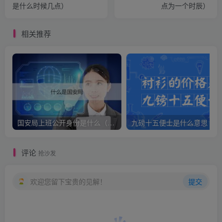
是什么时候几点）
点为一个时辰）
相关推荐
国安局上班公开身份是什么（国安身份对家人保密吗）
九
评论
抢沙发
欢迎您留下宝贵的见解！
提交