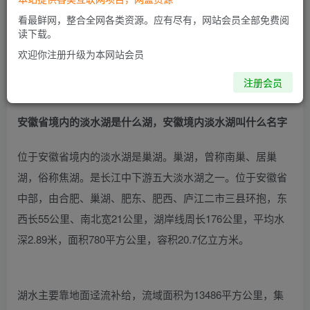
看最鲜网，整合全网各类资源。应有尽有，网站会员全部免费阅
读下载。
欢迎你注册升级为本网站会员
注册会员
安徽省境内的淡水湖是什么湖，安徽境内淡水湖叫什么名字
位于安徽省境内的淡水湖是巢湖。巢湖，曾称南巢、居巢
湖，俗称焦湖。是长江中下游五大淡水湖之一。位于安徽省
中部，由合肥、巢湖、肥东、肥西、庐江二市三县环抱，东
西长55公里、南北宽21公里，湖岸线周长176公里，平均水
深2.89米，面积780平方公里，容积20.7亿立方米。
湖水主要靠地面迳流补给，流域面积为13486平方公里，集