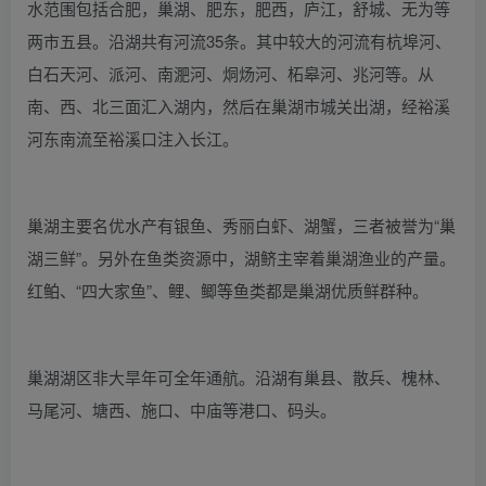
水范围包括合肥，巢湖、肥东，肥西，庐江，舒城、无为等
两市五县。沿湖共有河流35条。其中较大的河流有杭埠河、
白石天河、派河、南淝河、烔炀河、柘皋河、兆河等。从
南、西、北三面汇入湖内，然后在巢湖市城关出湖，经裕溪
河东南流至裕溪口注入长江。
巢湖主要名优水产有银鱼、秀丽白虾、湖蟹，三者被誉为“巢
湖三鲜”。另外在鱼类资源中，湖鲚主宰着巢湖渔业的产量。
红鲌、“四大家鱼”、鲤、鲫等鱼类都是巢湖优质鲜群种。
巢湖湖区非大旱年可全年通航。沿湖有巢县、散兵、槐林、
马尾河、塘西、施口、中庙等港口、码头。