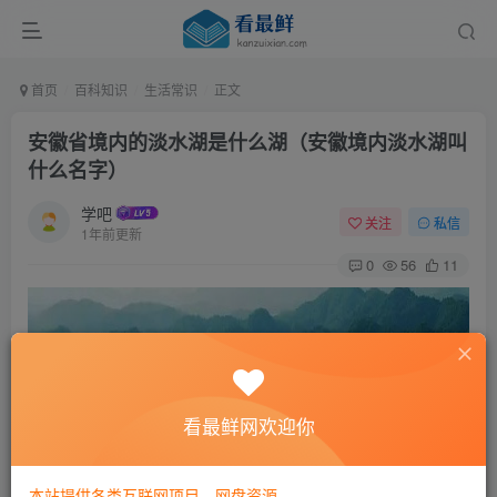
首页
百科知识
生活常识
正文
安徽省境内的淡水湖是什么湖（安徽境内淡水湖叫
什么名字）
学吧
关注
私信
1年前更新
0
56
11
看最鲜网欢迎你
本站提供各类互联网项目，网盘资源