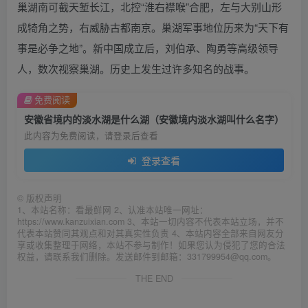
巢湖南可截天堑长江，北控“淮右襟喉”合肥，左与大别山形
成犄角之势，右威胁古都南京。巢湖军事地位历来为“天下有
事是必争之地”。新中国成立后，刘伯承、陶勇等高级领导
人，数次视察巢湖。历史上发生过许多知名的战事。
免费阅读
安徽省境内的淡水湖是什么湖（安徽境内淡水湖叫什么名字）
此内容为免费阅读，请登录后查看
登录查看
©
版权声明
1、本站名称：看最鲜网 2、认准本站唯一网址：
https://www.kanzuixian.com 3、本站一切内容不代表本站立场，并不
代表本站赞同其观点和对其真实性负责 4、本站内容全部来自网友分
享或收集整理于网络，本站不参与制作！如果您认为侵犯了您的合法
权益，请联系我们删除。发送邮件到邮箱：331799954@qq.com。
THE END