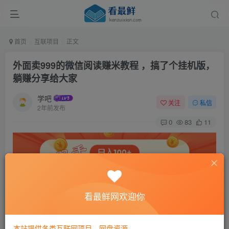
首页
互联项目
正文
外面卖999的微信阅读赚米教程 ，搞了个挂机版，
躺赚分享给大家
学吧
关注
私信
2年前发布
0
83
11
看最鲜网欢迎你
本站提供各类互联网项目，网盘资源