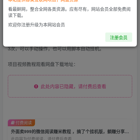
项目介绍
看最鲜网，整合全网各类资源。应有尽有，网站会员全部免费阅
读下载。
用微信扫一下我提供的“平台二维码”，打开赚米页面，自动
欢迎你注册升级为本网站会员
注册之后，打开赚米页面开始操作，具体可以看实操视
注册会员
频;1000金币换1毛钱，3000金币以后可提现，每天可以提现
3次，可以手动操作，也可以用脚本自动挂机。
项目视频教程观看网盘下载地址：
此处内容已隐藏，请付费后查看
付费阅读
外面卖999的微信阅读赚米教程 ，搞了个挂机版，躺赚分享给大家
此内容为付费阅读，请付费后查看