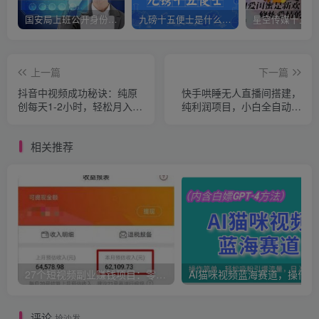
国安局上班公开身份是什么（国安身份对家人保密吗）
九磅十五便士是什么意思（九磅十五便士是什么梗）
上一篇
下一篇
抖音中视频成功秘诀：纯原
快手哄睡无人直播间搭建，
创每天1-2小时，轻松月入过
纯利润项目，小白全自动挂
W！
机日收1000+
相关推荐
27个短视频副业赚钱项目：零基础、零成本、零风险，普通人可复制的暴利变现攻略
AI猫咪
评论
抢沙发