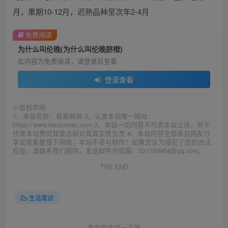
月，果期10-12月，迟熟品种至次年2-4月
免费阅读
为什么叫伦晚(为什么叫伦晚脐橙)
此内容为免费阅读，请登录后查看
登录查看
©
版权声明
1、本站名称：看最鲜网 2、认准本站唯一网址：
https://www.kanzuixian.com 3、本站一切内容不代表本站立场，并不
代表本站赞同其观点和对其真实性负责 4、本站内容全部来自网友分
享或收集整理于网络，本站不参与制作！如果您认为侵犯了您的合法
权益，请联系我们删除。发送邮件到邮箱：331799954@qq.com。
THE END
生活常识
喜欢就支持一下吧