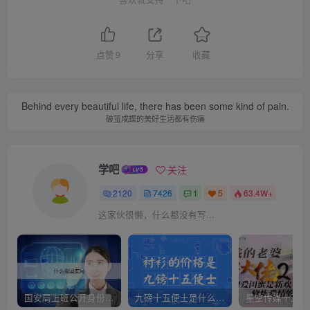
点赞
9
分享
收藏
Behind every beautiful life, there has been some kind of pain.
破茧成蝶的美好生活都有伤痛
学吧
关注
2120
7426
1
5
63.4W+
这家伙很懒，什么都没有写...
国安局上班公开身份是什么（国安身份对家人保密吗）
九磅十五便士是什么意思（九磅十五便士是什么梗）