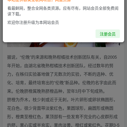
看最鲜网，整合全网各类资源。应有尽有，网站会员全部免费阅
读下载。
欢迎你注册升级为本网站会员
注册会员
据说，“伦晚”的来源和晚熟柑橘技术创新团队有关，自2005
年开始，由湖北省晚熟柑橘技术创新团队，经过数年的努
力，在秭归实验基地做了无数次的实验，不断的选种、优
化、培育，最终培育出的“伦晚”新品种。伦晚的名字由此而
来。伦晚脐橙属晚熟脐橙品种，翌年3月中下旬成熟。
脐橙为乔木，枝少刺或近于无刺，叶片卵形或卵状椭圆形，
花白色，很少背面带淡紫红色，果圆球形，扁圆形或椭圆
形，橙黄至橙红色，果顶部有一些发育不完全的心皮群形成
的脐，果心实或半充实，果肉淡黄、橙红或紫红色。花期3-5