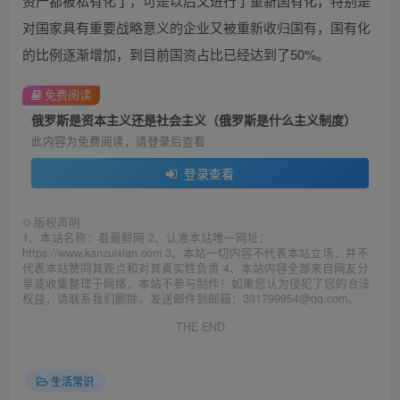
资产都被私有化了，可是以后又进行了重新国有化，特别是
对国家具有重要战略意义的企业又被重新收归国有，国有化
的比例逐渐增加，到目前国资占比已经达到了50%。
免费阅读
俄罗斯是资本主义还是社会主义（俄罗斯是什么主义制度）
此内容为免费阅读，请登录后查看
登录查看
©
版权声明
1、本站名称：看最鲜网 2、认准本站唯一网址：
https://www.kanzuixian.com 3、本站一切内容不代表本站立场，并不
代表本站赞同其观点和对其真实性负责 4、本站内容全部来自网友分
享或收集整理于网络，本站不参与制作！如果您认为侵犯了您的合法
权益，请联系我们删除。发送邮件到邮箱：331799954@qq.com。
THE END
生活常识