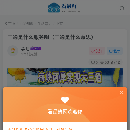
首页
百科知识
生活常识
正文
三通是什么服务啊（三通是什么意思）
学吧
关注
私信
1年前更新
0
53
12
看最鲜网欢迎你
本站提供各类互联网项目，网盘资源