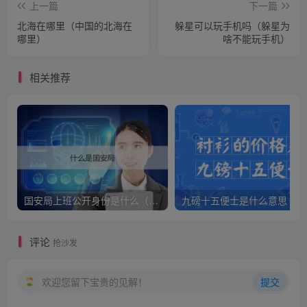
上一篇
下一篇
北海在哪里（中国的北海在
躲星可以玩手机吗（躲星为
哪里）
啥不能玩手机）
相关推荐
国安局上班公开身份是什么（国安身份对家人保密吗）
九
评论
抢沙发
欢迎您留下宝贵的见解！
提交