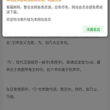
看最鲜网，整合全网各类资源。应有尽有，网站会员全部免费阅
读下载。
欢迎你注册升级为本网站会员
乃的意思，乃代表什么意思
注册会员
“乃”的基本含义为才，如今乃得之、“断其喉，尽其肉，乃
去”;引申含义为是，为，如乃大丈夫也。
“乃”，现代汉语规范一级字(常用字)，普通话读音为nǎi，最
早见于商朝甲骨文时代，在六书中属于形声字。
在日常使用中，“乃”也常做代词，表示你，你的，如乃父，
乃祖。