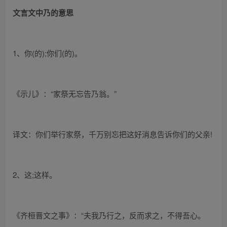
文言文中乃的意思
1、你(的);你们(的)。
《示儿》：“家祭无忘告乃翁。”
译文：你们举行家祭，千万别忘把这好消息告诉你们的父亲!
2、这;这样。
《齐桓晋文之事》：“夫我乃行之，反而求之，不得吾心。