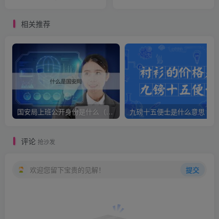
相关推荐
国安局上班公开身份是什么（国安身份对家人保密吗）
九
评论
抢沙发
欢迎您留下宝贵的见解！
提交