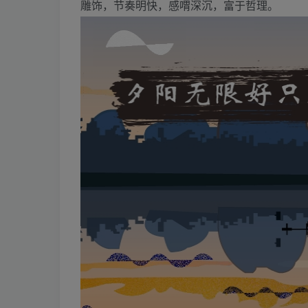
雕饰，节奏明快，感喟深沉，富于哲理。