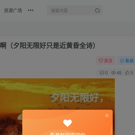
资源广场
啊（夕阳无限好只是近黄昏全诗）
关注
私信
0
45
5