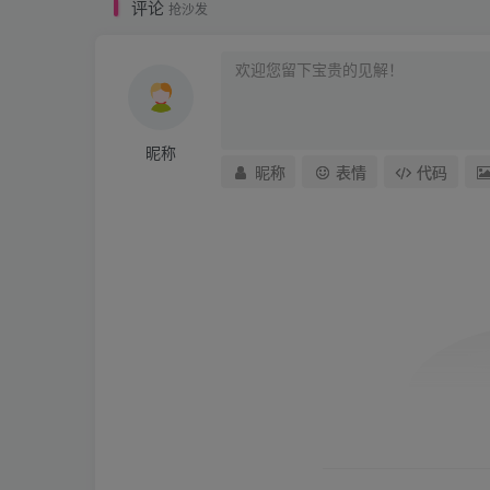
评论
抢沙发
昵称
昵称
表情
代码