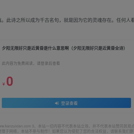
值。此诗之所以成为千古名句，就是因为它的灵魂存在。任何人
夕阳无限好只是近黄昏是什么意思啊（夕阳无限好只是近黄昏全诗）
此内容为免费阅读，请登录后查看
0
￥
登录查看
ww.kanzuixian.com 3、本站一切内容不代表本站立场，并不代表本站赞同其观
集整理于网络，本站不参与制作！如果您认为侵犯了您的合法权益，请联系我们删