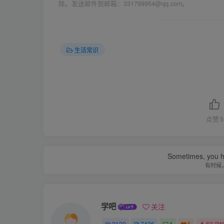
除。发送邮件到邮箱：331799954@qq.com。
生活常识
点赞
5
Sometimes, you h
有时候
学吧
关注
2120
7426
1
5
63.2W