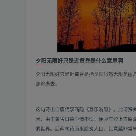
夕阳无限好只是近黄昏是什么意思啊
夕阳无限好只是近黄昏是指夕阳虽然无限美丽,可
即将逝去。
这句诗出自唐代李商隐《登乐游原》。此诗赞
因：由于黄昏日暮心情不适，便驱车登上古原;
的世界。后两句诗历来脍炙人口，其意蕴非常