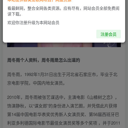
看最鲜网，整合全网各类资源。应有尽有，网站会员全部免费阅
读下载。
欢迎你注册升级为本网站会员
注册会员
周冬雨个人资料，周冬雨是怎么出道的
周冬雨，1992年1月31日出生于河北省石家庄市，毕业于北
京电影学院，中国内地女演员。
2010年，周冬雨被张艺谋选中，主演电影《山楂树之恋》，
饰演静秋，以“谋女郎”的身份进入演艺圈，并凭借此片获得
第14届中国电影华表奖优秀新人女演员奖、第56届西班牙巴
利亚多利德国际电影节最佳女演员奖等多个奖项 ，并于2011