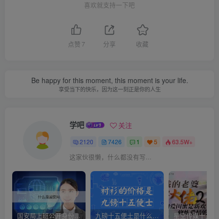
喜欢就支持一下吧
点赞
7
分享
收藏
Be happy for this moment, this moment is your life.
享受当下的快乐，因为这一刻正是你的人生
学吧
关注
2120
7426
1
5
63.5W+
这家伙很懒，什么都没有写...
国安局上班公开身份是什么（国安身份对家人保密吗）
九磅十五便士是什么意思（九磅十五便士是什么梗）