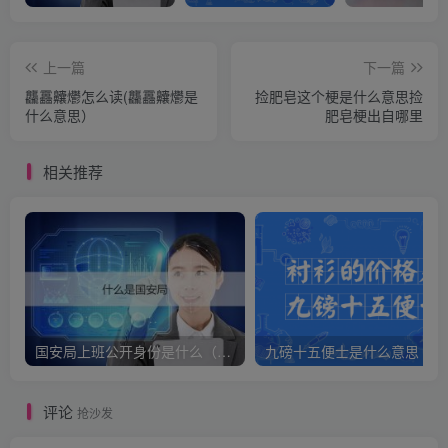
上一篇
下一篇
龘靐齉爩怎么读(龘靐齉爩是
捡肥皂这个梗是什么意思捡
什么意思）
肥皂梗出自哪里
相关推荐
国安局上班公开身份是什么（国安身份对家人保密吗）
九
评论
抢沙发