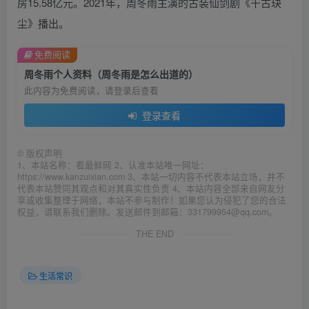
房15.58亿元。2021年，周冬雨主演的古装仙剑剧《千古玦
尘》播出。
免费阅读
周冬雨个人资料（周冬雨是怎么出道的）
此内容为免费阅读，请登录后查看
登录查看
©
版权声明
1、本站名称：看最鲜网 2、认准本站唯一网址：
https://www.kanzuixian.com 3、本站一切内容不代表本站立场，并不
代表本站赞同其观点和对其真实性负责 4、本站内容全部来自网友分
享或收集整理于网络，本站不参与制作！如果您认为侵犯了您的合法
权益，请联系我们删除。发送邮件到邮箱：331799954@qq.com。
THE END
生活常识