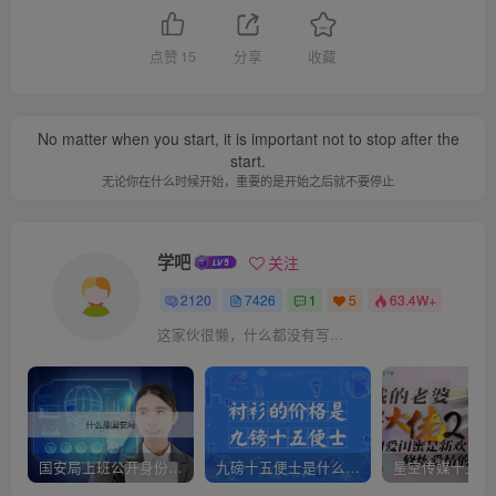
点赞
15
分享
收藏
No matter when you start, it is important not to stop after the
start.
无论你在什么时候开始，重要的是开始之后就不要停止
学吧
关注
2120
7426
1
5
63.4W+
这家伙很懒，什么都没有写...
国安局上班公开身份是什么（国安身份对家人保密吗）
九磅十五便士是什么意思（九磅十五便士是什么梗）