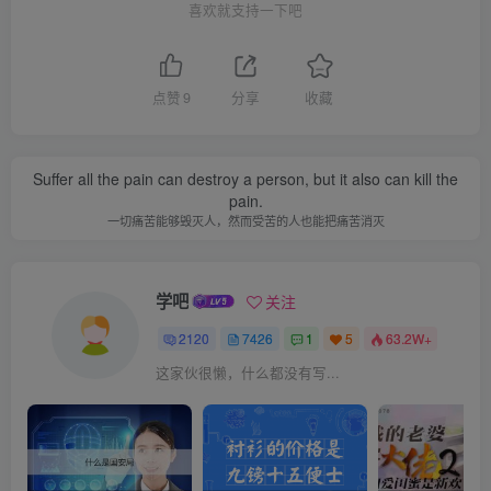
喜欢就支持一下吧
点赞
9
分享
收藏
Suffer all the pain can destroy a person, but it also can kill the
pain.
一切痛苦能够毁灭人，然而受苦的人也能把痛苦消灭
学吧
关注
2120
7426
1
5
63.2W+
这家伙很懒，什么都没有写...