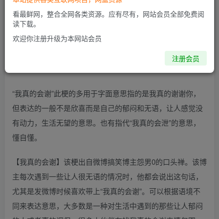
看最鲜网，整合全网各类资源。应有尽有，网站会员全部免费阅
读下载。
欢迎你注册升级为本网站会员
注册会员
“我真的会谢”此梗的多用于字面意思指的是我真的谢谢你，
但表达的一般不是欣喜而是自己的郁闷和无语，让人感觉没
有动力，生活无望的意思。也有指代“我真的会泄”的意思，
懂自懂。
【我真的会谢】该梗出自微博搞笑博主怨男0的口头禅。该博
主每次遇到一些让人很无语的情况时，他都会说出这句话，
尤其是发微博时候喜欢带上“我真的会谢”。可以根据语境不
同来表达意思，大多数是一种对生活中遇到的那些让人郁闷