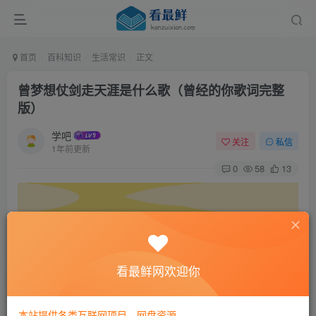
首页
百科知识
生活常识
正文
曾梦想仗剑走天涯是什么歌（曾经的你歌词完整
版）
学吧
关注
私信
1年前更新
0
58
13
看最鲜网欢迎你
本站提供各类互联网项目，网盘资源