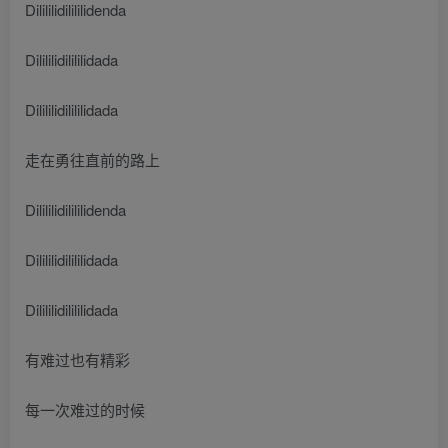
Dilililidilililidenda
Dilililidilililidada
Dilililidilililidada
走在勇往直前的路上
Dilililidilililidenda
Dilililidilililidada
Dilililidilililidada
有难过也有精彩
每一次难过的时候