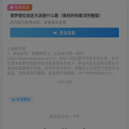
免费阅读
曾梦想仗剑走天涯是什么歌（曾经的你歌词完整版）
此内容为免费阅读，请登录后查看
登录查看
©
版权声明
1、本站名称：看最鲜网 2、认准本站唯一网址：
https://www.kanzuixian.com 3、本站一切内容不代表本站立场，并不
代表本站赞同其观点和对其真实性负责 4、本站内容全部来自网友分
享或收集整理于网络，本站不参与制作！如果您认为侵犯了您的合法
权益，请联系我们删除。发送邮件到邮箱：331799954@qq.com。
THE END
生活常识
喜欢就支持一下吧