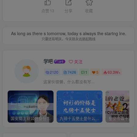
点赞
13
分享
收藏
As long as there s tomorrow, today s always the startng lne.
只要还有明天，今天就永远是起跑线
学吧
关注
2120
7426
1
5
63.3W+
这家伙很懒，什么都没有写...
国安局上班公开身份是什么（国安身份对家人保密吗）
九磅十五便士是什么意思（九磅十五便士是什么梗）