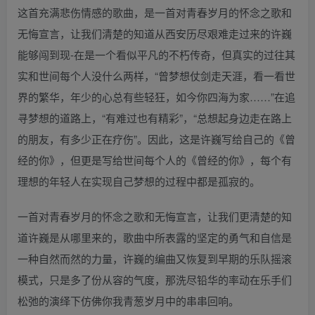
这首充满悲伤情感的歌曲，是一首对青春岁月的怀念之歌和
无悔宣言，让我们清楚的知道从西安历尽艰难走过来的许巍
能够闯到现-在是一个看似平凡的不朽传奇，但真实的过往其
实和世间每个人没什么两样，“曾梦想仗剑走天涯，看一看世
界的繁华，年少的心总有些轻狂，如今你四海为家……”在追
寻梦想的道路上，“有难过也有精彩”，“总想起身边走在路上
的朋友，有多少正在疗伤”。因此，这是许巍写给自己的《曾
经的你》，但更是写给世间每个人的《曾经的你》，每个有
理想的年轻人在实现自己梦想的过程中都是孤寂的。
一首对青春岁月的怀念之歌和无悔宣言，让我们更清楚的知
道许巍是从哪里来的，歌曲中所表露的坚定的勇气和自信是
一种自然而然的力量，许巍的编曲又恢复到早期的乐队摇滚
模式，只是多了份从容的气度，那洗尽铅华的率动在乐手们
松弛的演绎下仿佛你我青葱岁月中的串串回响。