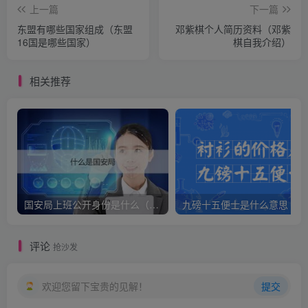
上一篇
下一篇
东盟有哪些国家组成（东盟
邓紫棋个人简历资料（邓紫
16国是哪些国家）
棋自我介绍）
相关推荐
国安局上班公开身份是什么（国安身份对家人保密吗）
九
评论
抢沙发
欢迎您留下宝贵的见解！
提交