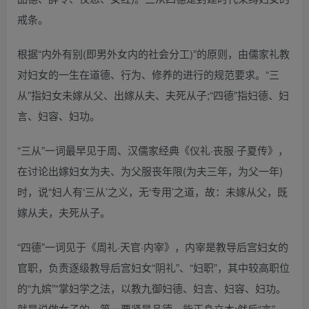
戒条。
根据“内外有别(即男外女内的社会分工)”的原则，由儒家礼教
对妇女的一生在道德、行为、修养的进行的规范要求。“三
从”指妇女未嫁从父、出嫁从夫、夫死从子;“四德”指妇德、妇
言、妇容、妇功。
“三从”一词最早见于周、汉儒家经典《仪礼·丧服·子夏传》，
在讨论出嫁妇女为夫、为父服丧年限(为夫三年，为父一年)
时，说“妇人有‘三从’之义，无‘专用’之道，故：未嫁从父，既
嫁从夫，夫死从子。
“四德”一词见于《周礼·天官·内宰》，内宰是教导后宫妇女的
官职，负责逐级教导后宫妇女“阴礼”、“妇职”，其中较高职位
的“九嫔”“掌妇学之法，以教九御妇德、妇言、妇容、妇功。
就是说做女子的，第一要紧是品德，能正身立本;然后“言”，