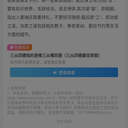
要有知识修养，言辞恰当，语言得体;其次是“容”，即相貌，
指出入要端庄稳重持礼，不要轻浮随便;最后是“工”，即治家
之道，治家之道包括相夫教子、尊老爱幼、勤俭节约等生活
方面的细节。
免费阅读
三从四德指的是哪三从哪四德（三从四德最佳答案）
此内容为免费阅读，请登录后查看
登录查看
©
版权声明
1、本站名称：看最鲜网 2、认准本站唯一网址：
https://www.kanzuixian.com 3、本站一切内容不代表本站立场，并不
代表本站赞同其观点和对其真实性负责 4、本站内容全部来自网友分
享或收集整理于网络，本站不参与制作！如果您认为侵犯了您的合法
权益，请联系我们删除。发送邮件到邮箱：331799954@qq.com。
THE END