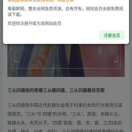
看最鲜网，整合全网各类资源。应有尽有，网站会员全部免费阅
读下载。
欢迎你注册升级为本网站会员
注册会员
三从四德指的是哪三从哪四德，三从四德最佳答案
三从四德是中国古代封建社会用于约束妇女的行为准则与道
德规范，“三从”与“四德”的合称。“三从”，是指：未嫁从父，
既嫁从夫，夫死从子。“四德”是指：德、言、容、工(妇女的
品德、辞令、仪态、女红)。三从四德是封建时代束缚妇女的