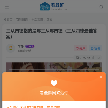
首页
百科知识
生活常识
正文
三从四德指的是哪三从哪四德（三从四德最佳答
案）
学吧
关注
私信
1年前更新
0
45
12
看最鲜网欢迎你
本站提供各类互联网项目，网盘资源