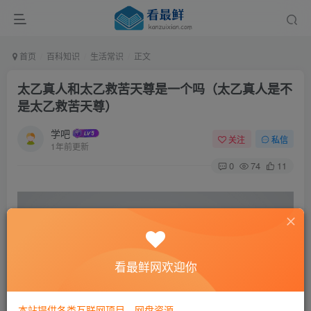
首页
百科知识
生活常识
正文
太乙真人和太乙救苦天尊是一个吗（太乙真人是不
是太乙救苦天尊）
学吧
关注
私信
1年前更新
0
74
11
看最鲜网欢迎你
本站提供各类互联网项目，网盘资源