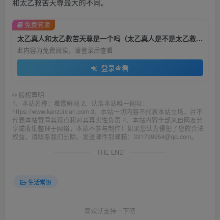
和太乙救苦天尊最大的不同。
免费阅读
太乙真人和太乙救苦天尊是一个吗（太乙真人是不是太乙救苦天尊）
此内容为免费阅读，请登录后查看
登录查看
©
版权声明
1、本站名称：看最鲜网 2、认准本站唯一网址：
https://www.kanzuixian.com 3、本站一切内容不代表本站立场，并不
代表本站赞同其观点和对其真实性负责 4、本站内容全部来自网友分
享或收集整理于网络，本站不参与制作！如果您认为侵犯了您的合法
权益，请联系我们删除。发送邮件到邮箱：331799954@qq.com。
THE END
生活常识
喜欢就支持一下吧