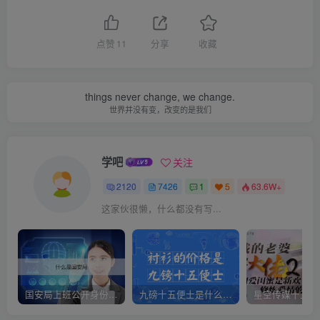
点赞
11
分享
收藏
things never change, we change.
世界并没有变，改变的是我们
学吧
关注
2120
7426
1
5
63.6W+
这家伙很懒，什么都没有写...
国安局上班公开身份是什么（国安身份对家人保密吗）
九磅十五便士是什么意思（九磅十五便士是什么梗）