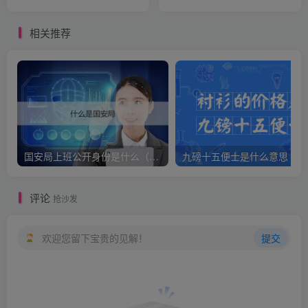
天）
相关推荐
国安局上班公开身份是什么（国安身份对家人保密吗）
九
评论
抢沙发
欢迎您留下宝贵的见解！
提交