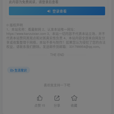
此内容为免费阅读，请登录后查看
登录查看
©
版权声明
1、本站名称：看最鲜网 2、认准本站唯一网址：
https://www.kanzuixian.com 3、本站一切内容不代表本站立场，并不
代表本站赞同其观点和对其真实性负责 4、本站内容全部来自网友分
享或收集整理于网络，本站不参与制作！如果您认为侵犯了您的合法
权益，请联系我们删除。发送邮件到邮箱：331799954@qq.com。
THE END
生活常识
喜欢就支持一下吧
点赞
15
分享
收藏