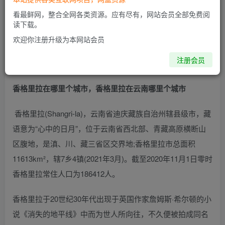
看最鲜网，整合全网各类资源。应有尽有，网站会员全部免费阅
读下载。
欢迎你注册升级为本网站会员
注册会员
香格里拉在哪里个城市，香格里拉在云南哪里个城市
香格里拉(Shangri-la)，云南省迪庆藏族自治州辖县级市，藏
语意为“心中的日月”，位于云南省西北部、青藏高原横断山
区腹地，是滇、川、藏三省区交界地;香格里拉市总面积
11613km²，辖7乡4镇(2021年3月)。截至2020年11月1日零时
香格里拉常住人口为186412人。
香格里拉于20世纪30年代出现于英国作家詹姆斯·希尔顿的小
说《消失的地平线》中而为世人所向往，不久便被拍成同名