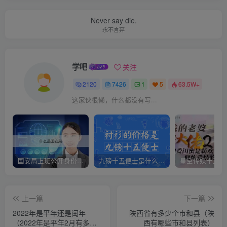
Never say die.
永不言弃
学吧
关注
2120
7426
1
5
63.5W+
这家伙很懒，什么都没有写...
国安局上班公开身份是什么（国安身份对家人保密吗）
九磅十五便士是什么意思（九磅十五便士是什么梗）
上一篇
下一篇
2022年是平年还是闰年
陕西省有多少个市和县（陕
（2022年是平年2月有多少
西有哪些市和县列表）