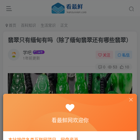
首页
百科知识
生活常识
正文
翡翠只有缅甸有吗（除了缅甸翡翠还有哪些翡翠）
学吧
关注
私信
1年前更新
0
53
10
看最鲜网欢迎你
本站提供各类互联网项目，网盘资源