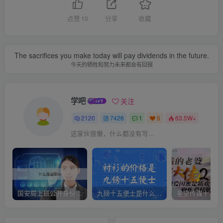
点赞
10
分享
收藏
The sacrifices you make today will pay dividends in the future.
今天的牺牲和努力未来都会有回报
学吧
关注
2120
7426
1
5
63.5W+
这家伙很懒，什么都没有写...
国安局上班公开身份是什么（国安身份对家人保密吗）
九磅十五便士是什么意思（九磅十五便士是什么梗）