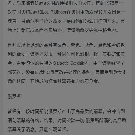
名，后来随着Maya文明的神秘消失而失传，直到1975年一
对美国夫妇Jay和Lou Ridinger在该国重新发现和开发出这一
瑰宝。目前危地马拉的翡翠主要由他们的公司控制开采。市
场上只销售成品而不卖原料，使该地翡翠更添神秘色彩。
目前市场上见到的品种有绿色、紫色、蓝色、黑色和彩虹系
列的翡翠。该地还发现一种同时可见到银、镍、黄铁矿和黄
金、白金包体的独特的Galactic Gold翡翠。由于该地翡翠全
部天然，没有B货和C货等改善处理的品种，因而受到欧美市
场的认同，开始成为缅甸翡翠强有力的竞争者。
俄罗斯
曾经有一段时间都说俄罗斯产出了高品质的翡翠，会冲击到
缅甸翡翠的价格，结果，时间检验一切;俄罗斯所谓的高品质
翡翠没了消息，只能在观望吧。