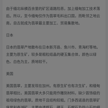
由于缅北纵横百余里的矿区道路险恶，加上缅甸加工技术落
后。所以，至今缅甸仅作为翡翠毛料出口国，而毗邻之地云
南，自古就成为翡翠最主要加工、贸易集散地。
日本
日本的翡翠产地散布在日本新泻县、鱼川市、青海町等地。
主要为原生矿，较多是粗粒结晶的硬玉集合体，颜色以绿
色、白色为主，质地较干。
美国
美国翡翠，主要发现在加州。有原生矿也有次生矿，和缅甸
翡翠相比，美国翡翠大多只能用作雕刻材料，缺少首饰级的
祖母绿色的翡翠。质地干且结构较粗。门多西诺县的翡翠矿
床是利奇湖矿，主要由透辉石、硬玉、石榴石及符山石的细