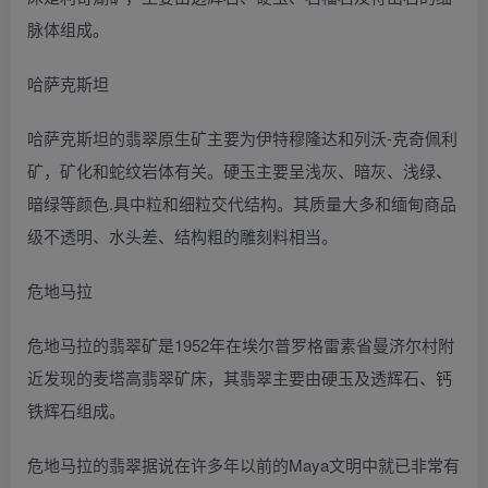
脉体组成。
哈萨克斯坦
哈萨克斯坦的翡翠原生矿主要为伊特穆隆达和列沃-克奇佩利
矿，矿化和蛇纹岩体有关。硬玉主要呈浅灰、暗灰、浅绿、
暗绿等颜色.具中粒和细粒交代结构。其质量大多和缅甸商品
级不透明、水头差、结构粗的雕刻料相当。
危地马拉
危地马拉的翡翠矿是1952年在埃尔普罗格雷素省曼济尔村附
近发现的麦塔高翡翠矿床，其翡翠主要由硬玉及透辉石、钙
铁辉石组成。
危地马拉的翡翠据说在许多年以前的Maya文明中就已非常有