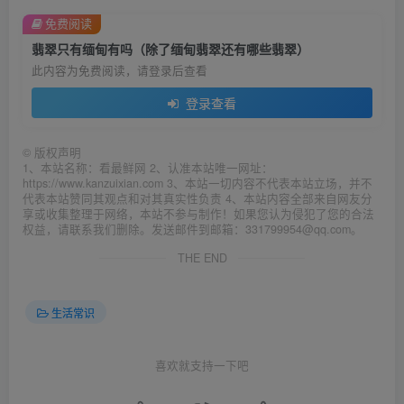
免费阅读
翡翠只有缅甸有吗（除了缅甸翡翠还有哪些翡翠）
此内容为免费阅读，请登录后查看
登录查看
©
版权声明
1、本站名称：看最鲜网 2、认准本站唯一网址：
https://www.kanzuixian.com 3、本站一切内容不代表本站立场，并不
代表本站赞同其观点和对其真实性负责 4、本站内容全部来自网友分
享或收集整理于网络，本站不参与制作！如果您认为侵犯了您的合法
权益，请联系我们删除。发送邮件到邮箱：331799954@qq.com。
THE END
生活常识
喜欢就支持一下吧