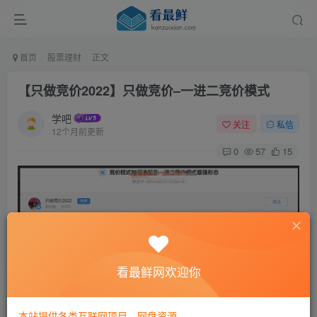
首页
股票理财
正文
【只做竞价2022】只做竞价–一进二竞价模式
学吧
关注
私信
12个月前更新
0
57
15
看最鲜网欢迎你
本站提供各类互联网项目，网盘资源