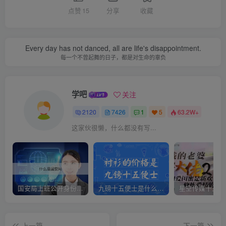
点赞
15
分享
收藏
Every day has not danced, all are life's disappointment.
每一个不曾起舞的日子，都是对生命的辜负
学吧
关注
2120
7426
1
5
63.2W+
这家伙很懒，什么都没有写...
国安局上班公开身份是什么（国安身份对家人保密吗）
九磅十五便士是什么意思（九磅十五便士是什么梗）
上一篇
下一篇