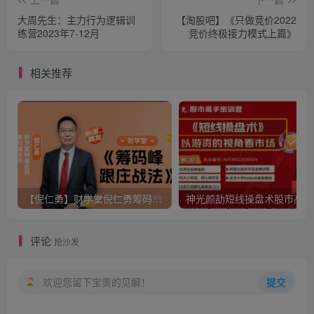
大周先生：主力行为逻辑训
【淘股吧】《只做竞价2022
练营2023年7-12月
竞价终极接力模式上篇》
相关推荐
【倪仁勇】财学堂倪仁勇筹码峰跟庄战法系统课+筹码峰指标
神光
评论
抢沙发
欢迎您留下宝贵的见解！
提交