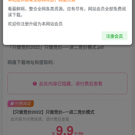
看最鲜网，整合全网各类资源。应有尽有，网站会员全部免费阅
读下载。
【只做竞价2022】只做竞价–一进二竞价模式资源简介：
欢迎你注册升级为本网站会员
课程目录
注册会员
「只做竞价2022」只做竞价–一进二竞价模式.pdf
网盘下载地址和提取码：
此处内容已隐藏，请付费后查看
付费阅读
【只做竞价2022】只做竞价–一进二竞价模式
此内容为付费阅读，请付费后查看
9.9
99
￥
￥